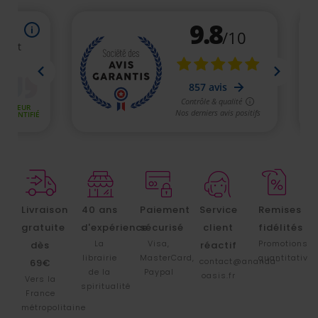
Livraison
40 ans
Paiement
Service
Remises
gratuite
d'expérience
sécurisé
client
fidélités
La
Visa,
Promotions
dès
réactif
librairie
MasterCard,
quantitative
contact@ananda-
69€
de la
Paypal
oasis.fr
Vers la
spiritualité
France
métropolitaine