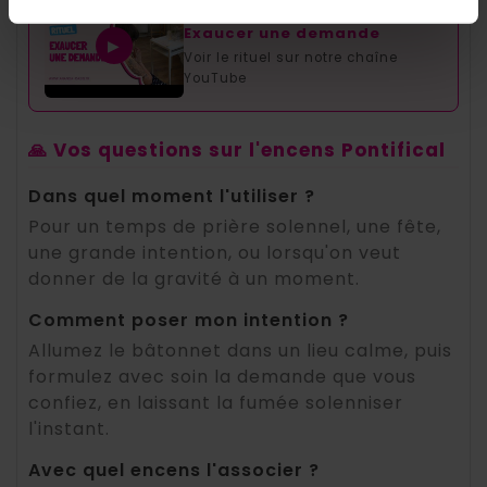
▶ RITUEL GUIDÉ
Exaucer une demande
▶
Voir le rituel sur notre chaîne
YouTube
🙏 Vos questions sur l'encens Pontifical
Dans quel moment l'utiliser ?
Pour un temps de prière solennel, une fête,
une grande intention, ou lorsqu'on veut
donner de la gravité à un moment.
Comment poser mon intention ?
Allumez le bâtonnet dans un lieu calme, puis
formulez avec soin la demande que vous
confiez, en laissant la fumée solenniser
l'instant.
Avec quel encens l'associer ?