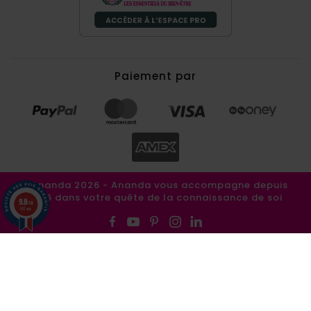
Paiement par
©Ananda 2026 - Ananda vous accompagne depuis
1986 dans votre quête de la connaissance de soi
9.8
/10
857 avis