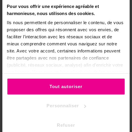
Pour vous offrir une expérience agréable et
📋 La fiche en un coup d'œil
harmonieuse, nous utilisons des cookies.
Gamme
Providence
Ils nous permettent de personnaliser le contenu, de vous
proposer des offres qui résonnent avec vos envies, de
Senteur
Oliban et vanille
faciliter l’interaction avec les réseaux sociaux et de
mieux comprendre comment vous naviguez sur notre
Encens en bâtonnets,
Format
site. Avec votre accord, certaines informations peuvent
boîtier hexagonal 33g
être partagées avec nos partenaires de confiance
(publicité, réseaux sociaux, analyse) afin d’enrichir votre
Cérémonie, célébration,
Thème
expérience. Vous pouvez bien sûr choisir de les accepter
prières exaucées
ou de les refuser.
Tout autoriser
🎥 Exaucer une demande en vidéo
En écho aux prières et souhaits que cet
Personnaliser
encens accompagne, ce rituel guidé montre
comment poser et confier une demande :
Refuser