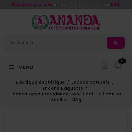
Livraison gratuite
en point relais à partir de
69€
0
MENU
Boutique ésotérique
Encens naturels
Encens Baguette
Encens Hexa Providence Pontifical - Oliban et
Vanille - 33g