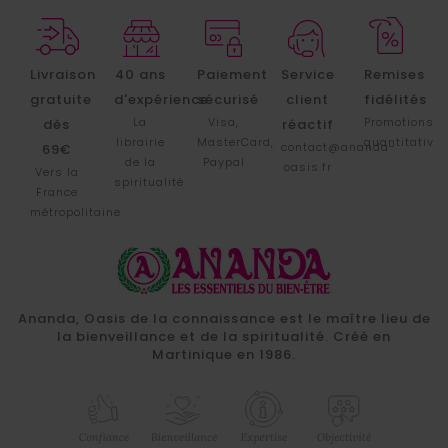
Livraison
40 ans
Paiement
Service
Remises
gratuite
d'expérience
sécurisé
client
fidélités
La
Visa,
Promotions
dès
réactif
librairie
MasterCard,
quantitative
contact@ananda-
69€
de la
Paypal
oasis.fr
Vers la
spiritualité
France
métropolitaine
Ananda, Oasis de la connaissance est le maître lieu de
la bienveillance et de la spiritualité. Créé en
Martinique en 1986.