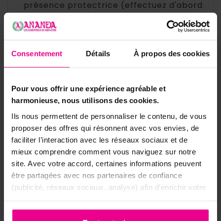
présence protectrice (effectuez d'abord
un test cutané).
▸
En rituel de protection :
quelques gouttes
lors d'un moment de recueillement, pour
Consentement
Détails
À propos des cookies
appeler force et réconfort dans les
périodes difficiles.
▸
Dans l'air ou sur le linge :
une
Pour vous offrir une expérience agréable et
vaporisation dans la maison pour
harmonieuse, nous utilisons des cookies.
instaurer une atmosphère enveloppante
Ils nous permettent de personnaliser le contenu, de vous
et sécurisante. Ne jamais vaporiser vers le
proposer des offres qui résonnent avec vos envies, de
visage.
faciliter l’interaction avec les réseaux sociaux et de
mieux comprendre comment vous naviguez sur notre
💡
Conseil :
associez Erzulie Dantor à sa
site. Avec votre accord, certaines informations peuvent
contrepartie Erzulie Freda pour unir protection
être partagées avec nos partenaires de confiance
et amour, ou au Vinaigre des 4 Voleurs pour
(publicité, réseaux sociaux, analyse) afin d’enrichir votre
renforcer la dimension protectrice. Pour aller
expérience. Vous pouvez bien sûr choisir de les accepter
plus loin, découvrez nos
conseils & guides
ou de les refuser.
ésotériques
.