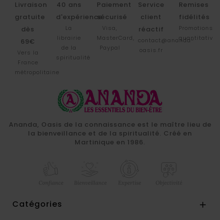
Livraison
40 ans
Paiement
Service
Remises
gratuite
d'expérience
sécurisé
client
fidélités
La
Visa,
Promotions
dès
réactif
librairie
MasterCard,
quantitative
contact@ananda-
69€
de la
Paypal
oasis.fr
Vers la
spiritualité
France
métropolitaine
Ananda, Oasis de la connaissance est le maître lieu de
la bienveillance et de la spiritualité. Créé en
Martinique en 1986.
Catégories
