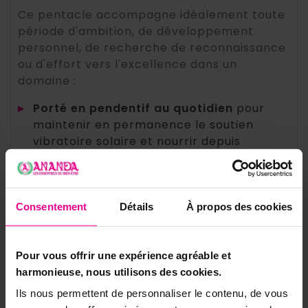
Ce pentacle accompagne idéalement toute
période d'ambition, de développement
personnel, de recherche de reconnaissance
ou d'effort vers l'excellence dans un
domaine :
▸
Porté en pendentif au quotidien
pour
maintenir en permanence le soutien
vibratoire solaire et nourrir depuis
l'intérieur le rayonnement de la
personnalité
▸
Dans une
poche, un sac ou un
Consentement
Détails
À propos des cookies
portefeuille
lors des entretiens,
présentations, concours, auditions ou tout
moment où l'on souhaite être perçu à sa
Pour vous offrir une expérience agréable et
juste valeur
harmonieuse, nous utilisons des cookies.
▸
Posé sur le
bureau ou l'espace de travail
Ils nous permettent de personnaliser le contenu, de vous
pour instaurer un environnement