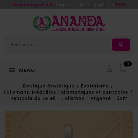
Livraison gratuite
en point relais à partir de
69€
0
MENU
Boutique ésotérique
Esotérisme
Talismans, Médailles Talismaniques et pentacles
Pentacle du Soleil - Talisman - Argenté - 3cm