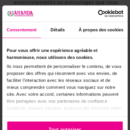
environnements ou entourages que vous
ressentez comme pesants
▸
Posé à l'entrée du domicile
ou près de la
porte pour créer un seuil énergétique
Consentement
Détails
À propos des cookies
protégé, empêchant les influences
négatives d'entrer dans votre espace de
vie
Pour vous offrir une expérience agréable et
▸
Placé
sous l'oreiller
pendant les nuits
harmonieuse, nous utilisons des cookies.
suivant un rituel de dégagement, pour
Ils nous permettent de personnaliser le contenu, de vous
consolider le travail effectué et sécuriser
proposer des offres qui résonnent avec vos envies, de
le champ pendant le sommeil
faciliter l’interaction avec les réseaux sociaux et de
▸
Utilisé lors d'une
méditation de clôture
mieux comprendre comment vous naviguez sur notre
après un soin ou un rituel, en le tenant
site. Avec votre accord, certaines informations peuvent
entre les paumes pour sceller la
être partagées avec nos partenaires de confiance
protection
(publicité, réseaux sociaux, analyse) afin d’enrichir votre
expérience. Vous pouvez bien sûr choisir de les accepter
Consacrer son talisman Pentacle de
ou de les refuser.
Désenvoutement argenté
Tout autoriser