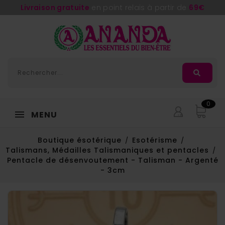
Livraison gratuite
en point relais à partir de
69€
0
MENU
Boutique ésotérique
Esotérisme
Talismans, Médailles Talismaniques et pentacles
Pentacle de désenvoutement - Talisman - Argenté
- 3cm