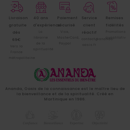
Livraison
40 ans
Paiement
Service
Remises
gratuite
d'expérience
sécurisé
client
fidélités
La
Visa,
Promotions
dès
réactif
librairie
MasterCard,
quantitative
contact@ananda-
69€
de la
Paypal
oasis.fr
Vers la
spiritualité
France
métropolitaine
Ananda, Oasis de la connaissance est le maître lieu de
la bienveillance et de la spiritualité. Créé en
Martinique en 1986.