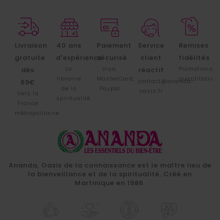
Livraison
40 ans
Paiement
Service
Remises
gratuite
d'expérience
sécurisé
client
fidélités
La
Visa,
Promotions
dès
réactif
librairie
MasterCard,
quantitative
contact@ananda-
69€
de la
Paypal
oasis.fr
Vers la
spiritualité
France
métropolitaine
Ananda, Oasis de la connaissance est le maître lieu de
la bienveillance et de la spiritualité. Créé en
Martinique en 1986.