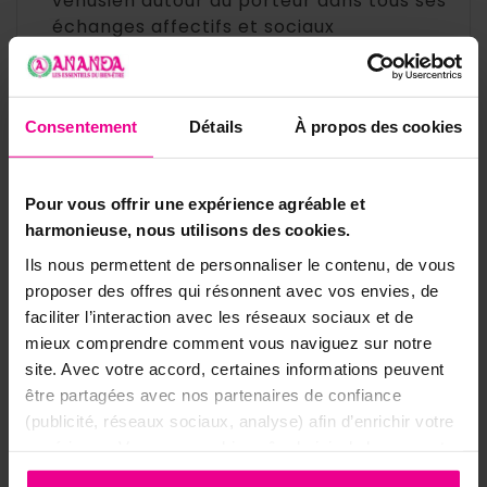
vénusien autour du porteur dans tous ses
échanges affectifs et sociaux
▸
Dans une
poche, un sac ou un
portefeuille
lors des sorties, soirées,
rencontres et rendez-vous où l'on
Consentement
Détails
À propos des cookies
souhaite rayonner et être à son avantage
▸
Placé dans la
chambre ou l'espace de vie
pour créer un environnement vibratoire
Pour vous offrir une expérience agréable et
propice à l'amour, à la tendresse et à
harmonieuse, nous utilisons des cookies.
l'harmonie dans les relations proches
Ils nous permettent de personnaliser le contenu, de vous
proposer des offres qui résonnent avec vos envies, de
▸
Sur un
autel avec une bougie rose ou
faciliter l’interaction avec les réseaux sociaux et de
rouge
lors de rituels d'intention
mieux comprendre comment vous naviguez sur notre
amoureuse, d'attraction ou d'ouverture du
site. Avec votre accord, certaines informations peuvent
chakra du cœur
être partagées avec nos partenaires de confiance
▸
Offert en
cadeau à un être cher
comme
(publicité, réseaux sociaux, analyse) afin d’enrichir votre
symbole d'amour sincère ou de soutien
expérience. Vous pouvez bien sûr choisir de les accepter
dans sa quête affective
ou de les refuser.