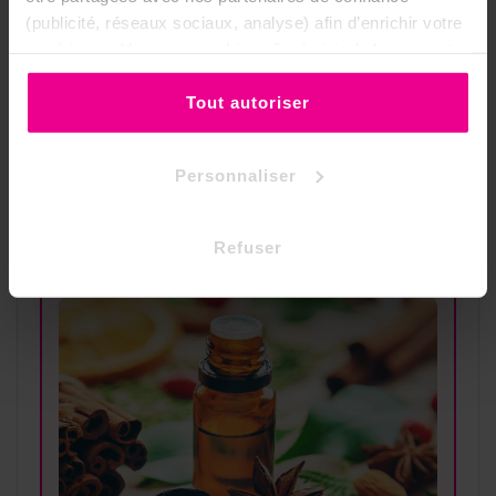
5 huiles
10 huiles
20 huiles
(publicité, réseaux sociaux, analyse) afin d’enrichir votre
expérience. Vous pouvez bien sûr choisir de les accepter
-3 %
-6 %
-9 %
ou de les refuser.
Tout autoriser
Les remises fonctionnent sur toutes
les huiles parfumées
quel que soit le
Personnaliser
parfum et la marque
. Elles
s'appliquent directement lorsque
vous ajoutez les produits à votre
panier.
Refuser