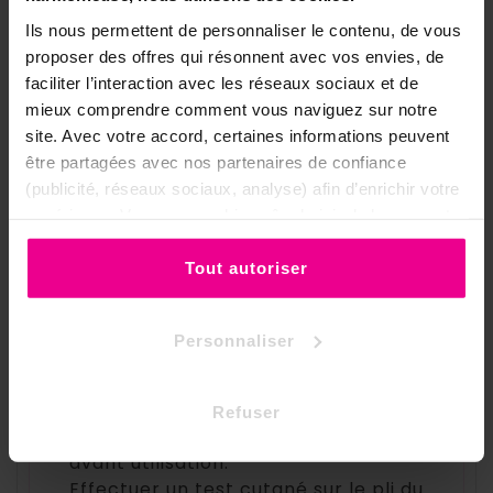
À explorer aussi dans la gamme Tulasi
Ils nous permettent de personnaliser le contenu, de vous
proposer des offres qui résonnent avec vos envies, de
Bois de Santal Tulasi
Lavande Tulasi
faciliter l’interaction avec les réseaux sociaux et de
Méditation Tulasi
mieux comprendre comment vous naviguez sur notre
site. Avec votre accord, certaines informations peuvent
Voir toutes les huiles parfumées Tulasi →
être partagées avec nos partenaires de confiance
(publicité, réseaux sociaux, analyse) afin d’enrichir votre
◈ ◈ ◈
expérience. Vous pouvez bien sûr choisir de les accepter
ou de les refuser.
Précautions d'emploi
Tout autoriser
Réservé à un usage externe et olfactif
uniquement — ne pas ingérer.
Personnaliser
Tenir hors de portée des nourrissons
et jeunes enfants.
En cas de grossesse ou d'allaitement,
Refuser
consulter un professionnel de santé
avant utilisation.
Effectuer un test cutané sur le pli du