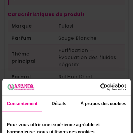
Caractéristiques du produit
Marque
Tulasi
Parfum
Sauge Blanche
Purification —
Thème
Évacuation des fluides
principal
négatifs
Format
Roll-on 10 ml
Diffusion, application,
Usage
bain rituel
Consentement
Détails
À propos des cookies
Inspiration botanique —
Origine du
sauge blanche (Salvia
parfum
apiana)
Pour vous offrir une expérience agréable et
harmonieuse, nous utilisons des cookies.