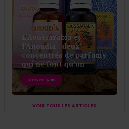
L’Aoussarabia et
l’Anoudia : deux
concentrés de parfums
qui ne font qu’un
En savoir plus
VOIR TOUS LES ARTICLES