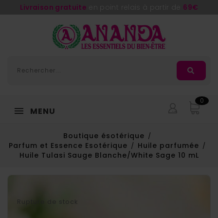
Livraison gratuite
en point relais à partir de
69€
0
MENU
Boutique ésotérique
Parfum et Essence Esotérique
Huile parfumée
Huile Tulasi Sauge Blanche/White Sage 10 mL
Rupture de stock