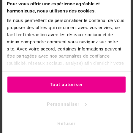
Chaque huile de la gamme répond à un
Pour vous offrir une expérience agréable et
besoin spirituel distinct :
harmonieuse, nous utilisons des cookies.
Ils nous permettent de personnaliser le contenu, de vous
Huile de Pontical
proposer des offres qui résonnent avec vos envies, de
faciliter l’interaction avec les réseaux sociaux et de
Huile des Rois Mages
Huile de Myrrhe
mieux comprendre comment vous naviguez sur notre
site. Avec votre accord, certaines informations peuvent
Toute la gamme →
être partagées avec nos partenaires de confiance
(publicité, réseaux sociaux, analyse) afin d’enrichir votre
✦ ✦ ✦
expérience. Vous pouvez bien sûr choisir de les accepter
ou de les refuser.
⚠️ Informations de sécurité
Tout autoriser
•
Réservée à un usage externe — ne
Personnaliser
pas avaler.
•
Ne pas appliquer pure sur la peau :
diluer systématiquement dans une
Refuser
huile végétale.