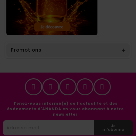
Promotions

Tenez-vous informé(e) de l'actualité et des
événements d'ANANDA en vous abonnant à notre
newsletter
Je
m'abonne