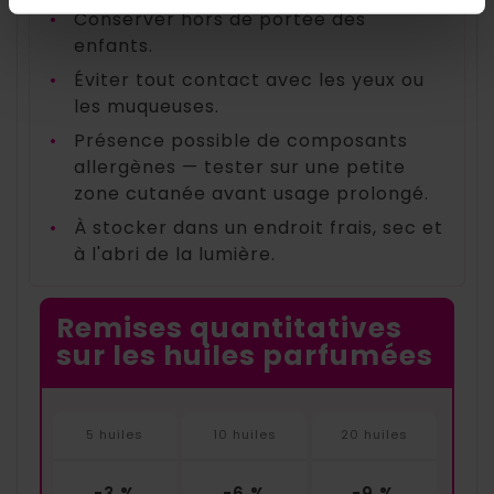
•
Conserver hors de portée des
enfants.
•
Éviter tout contact avec les yeux ou
les muqueuses.
•
Présence possible de composants
allergènes — tester sur une petite
zone cutanée avant usage prolongé.
•
À stocker dans un endroit frais, sec et
à l'abri de la lumière.
Remises quantitatives
sur les huiles parfumées
5 huiles
10 huiles
20 huiles
-3 %
-6 %
-9 %