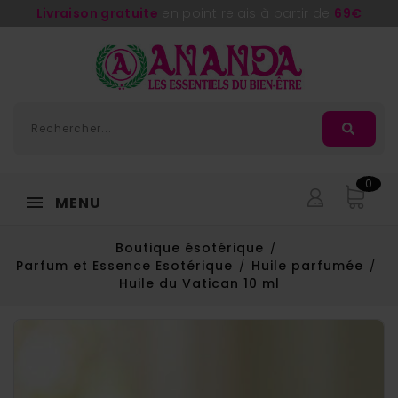
Livraison gratuite
en point relais à partir de
69€
0
MENU
Boutique ésotérique
Parfum et Essence Esotérique
Huile parfumée
Huile du Vatican 10 ml