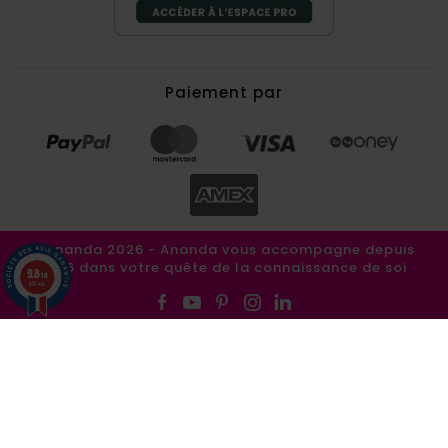
Paiement par
©Ananda 2026 - Ananda vous accompagne depuis
1986 dans votre quête de la connaissance de soi
9.8
/10
857 avis