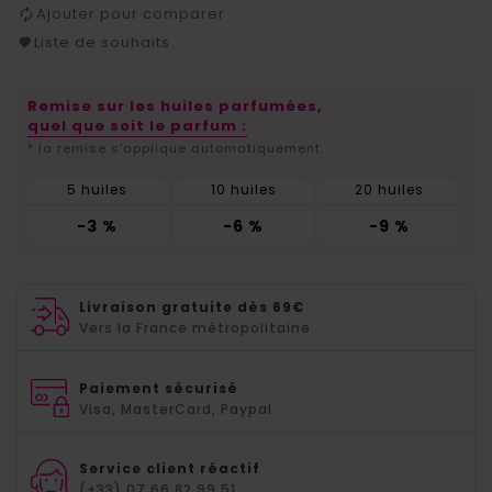
Ajouter pour comparer
Liste de souhaits
Remise sur les huiles parfumées,
quel que soit le parfum :
* la remise s'applique automatiquement
5 huiles
10 huiles
20 huiles
-3 %
-6 %
-9 %
Livraison gratuite dès 69€
Vers la France métropolitaine
Paiement sécurisé
Visa, MasterCard, Paypal
Service client réactif
(+33) 07.66.82.99.51