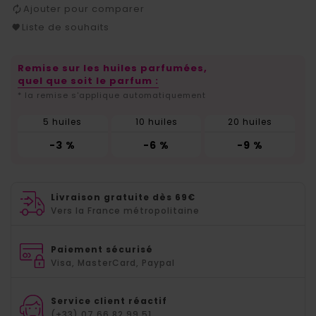
Ajouter pour comparer
Liste de souhaits
Remise sur les huiles parfumées,
quel que soit le parfum :
* la remise s'applique automatiquement
5 huiles
10 huiles
20 huiles
-3 %
-6 %
-9 %
Livraison gratuite dès 69€
Vers la France métropolitaine
Paiement sécurisé
Visa, MasterCard, Paypal
Service client réactif
(+33) 07.66.82.99.51