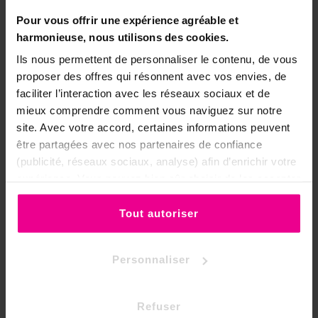
l'ambiance : ne pas appliquer sur la
Pour vous offrir une expérience agréable et
peau.
harmonieuse, nous utilisons des cookies.
•
Tenir hors de portée des enfants.
Ils nous permettent de personnaliser le contenu, de vous
•
Ne pas porter à la bouche ni ingérer.
proposer des offres qui résonnent avec vos envies, de
faciliter l’interaction avec les réseaux sociaux et de
•
Éviter le contact avec les yeux et les
mieux comprendre comment vous naviguez sur notre
zones sensibles ; aérez la pièce
site. Avec votre accord, certaines informations peuvent
pendant la diffusion.
être partagées avec nos partenaires de confiance
•
La présence d'allergènes peut
(publicité, réseaux sociaux, analyse) afin d’enrichir votre
entraîner une réaction chez les
expérience. Vous pouvez bien sûr choisir de les accepter
personnes sensibles.
ou de les refuser.
Tout autoriser
Remises quantitatives
sur les huiles parfumées
Personnaliser
5 huiles
10 huiles
20 huiles
Refuser