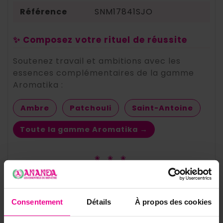
Référence
SNM17841SJO
✨ Composez votre rituel de réussite
Soutenez travail et ambitions avec les
essences complémentaires de la gamme
Aromatika :
Ambre
Patchouli
Saint-Antoine
Toute la gamme Aromatika →
❀ ❀ ❀
⚠️ Précautions d'utilisation de l'huile
parfumée Saint-Joseph
Consentement
Détails
À propos des cookies
•
Produit destiné à parfumer