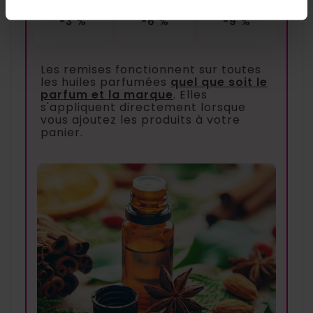
-3 %
-6 %
-9 %
Les remises fonctionnent sur toutes
les huiles parfumées
quel que soit le
parfum et la marque
. Elles
s'appliquent directement lorsque
vous ajoutez les produits à votre
panier.