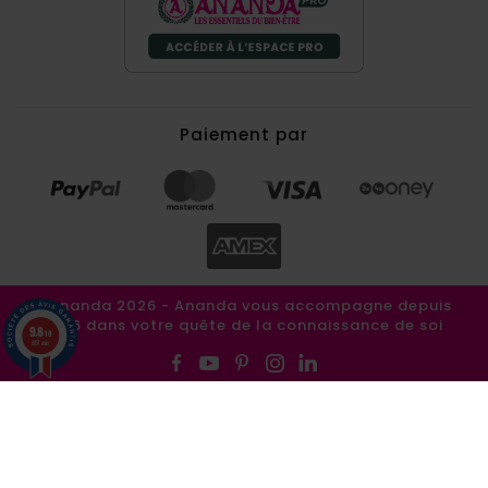
Paiement par
©Ananda 2026 - Ananda vous accompagne depuis
1986 dans votre quête de la connaissance de soi
9.8
/10
857 avis