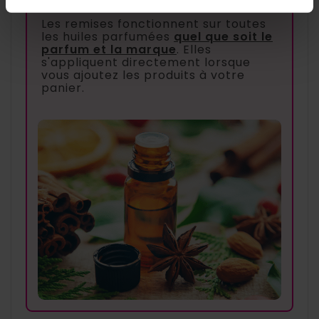
Les remises fonctionnent sur toutes
les huiles parfumées
quel que soit le
parfum et la marque
. Elles
s'appliquent directement lorsque
vous ajoutez les produits à votre
panier.