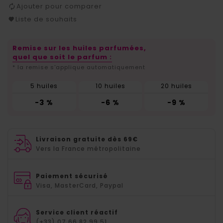
Ajouter pour comparer
Liste de souhaits
Remise sur les huiles parfumées,
quel que soit le parfum :
* la remise s'applique automatiquement
5 huiles
10 huiles
20 huiles
-3 %
-6 %
-9 %
Livraison gratuite dès 69€
Vers la France métropolitaine
Paiement sécurisé
Visa, MasterCard, Paypal
Service client réactif
(+33) 07.66.82.99.51