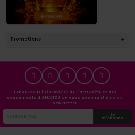
Promotions

Tenez-vous informé(e) de l'actualité et des
événements d'ANANDA en vous abonnant à notre
newsletter
Je
m'abonne