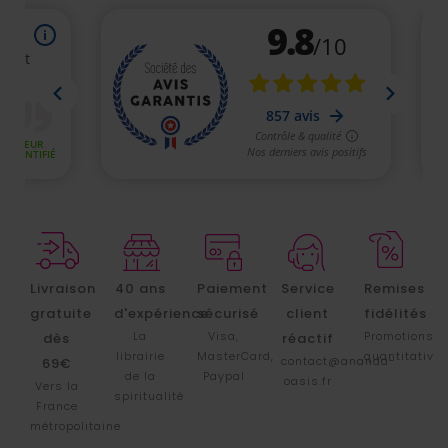
Livraison
40 ans
Paiement
Service
Remises
gratuite
d'expérience
sécurisé
client
fidélités
La
Visa,
Promotions
dès
réactif
librairie
MasterCard,
quantitative
contact@ananda-
69€
de la
Paypal
oasis.fr
Vers la
spiritualité
France
métropolitaine