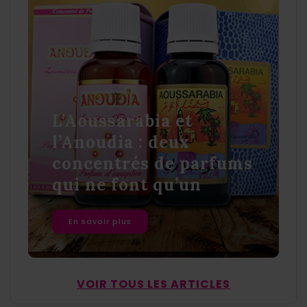
L’Aoussarabia et
l’Anoudia : deux
concentrés de parfums
qui ne font qu’un
En savoir plus
VOIR TOUS LES ARTICLES