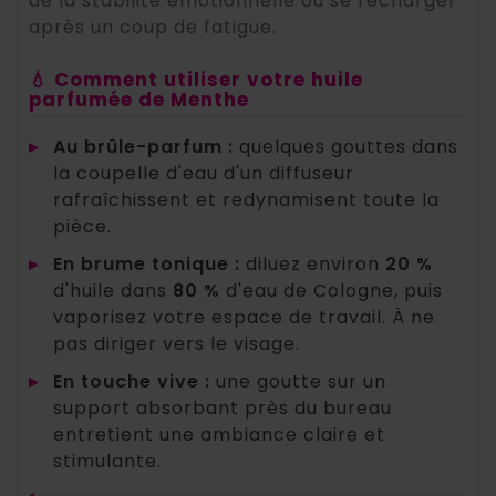
de la stabilité émotionnelle ou se recharger
après un coup de fatigue.
💧 Comment utiliser votre huile
parfumée de Menthe
▸
Au brûle-parfum :
quelques gouttes dans
la coupelle d'eau d'un diffuseur
rafraîchissent et redynamisent toute la
pièce.
▸
En brume tonique :
diluez environ
20 %
d'huile dans
80 %
d'eau de Cologne, puis
vaporisez votre espace de travail. À ne
pas diriger vers le visage.
▸
En touche vive :
une goutte sur un
support absorbant près du bureau
entretient une ambiance claire et
stimulante.