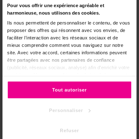
•
Tenir hors de portée des enfants.
Pour vous offrir une expérience agréable et
•
Ne pas porter à la bouche ni ingérer.
harmonieuse, nous utilisons des cookies.
•
Éviter le contact avec les yeux et les
Ils nous permettent de personnaliser le contenu, de vous
zones sensibles ; aérez la pièce
proposer des offres qui résonnent avec vos envies, de
pendant la diffusion.
faciliter l’interaction avec les réseaux sociaux et de
•
La présence d'allergènes peut
mieux comprendre comment vous naviguez sur notre
entraîner une réaction chez les
site. Avec votre accord, certaines informations peuvent
personnes sensibles.
être partagées avec nos partenaires de confiance
(publicité, réseaux sociaux, analyse) afin d’enrichir votre
expérience. Vous pouvez bien sûr choisir de les accepter
Remises quantitatives
ou de les refuser.
sur les huiles parfumées
Tout autoriser
Personnaliser
5 huiles
10 huiles
20 huiles
-3 %
-6 %
-9 %
Refuser