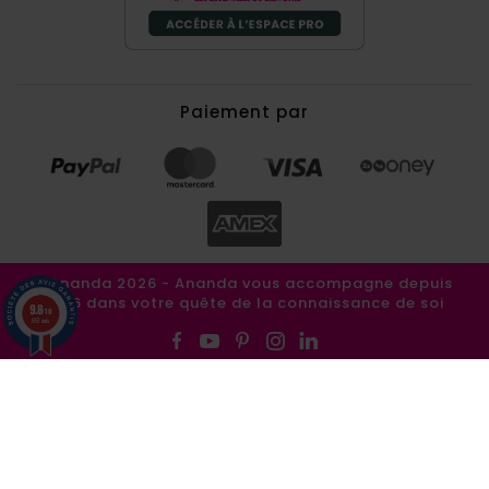
Paiement par
©Ananda 2026 - Ananda vous accompagne depuis
1986 dans votre quête de la connaissance de soi
9.8
/10
857 avis