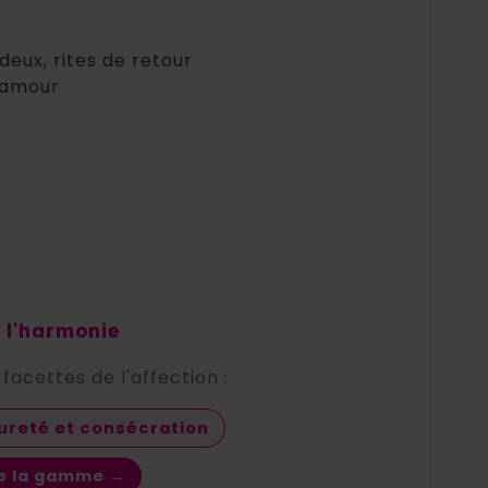
 deux, rites de retour
l'amour
t l'harmonie
acettes de l'affection :
pureté et consécration
te la gamme →