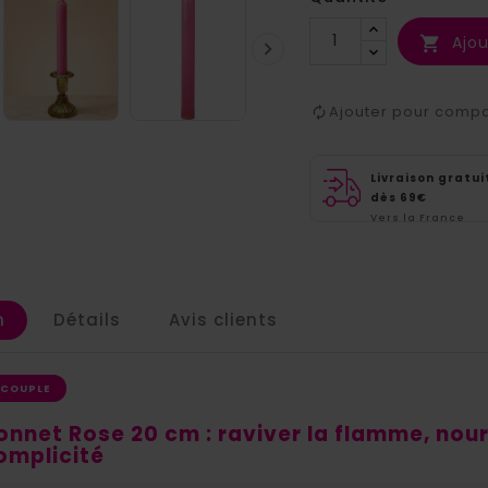
Ajou


Ajouter pour comp
Livraison gratui
dès 69€
Vers la France
métropolitaine
n
Détails
Avis clients
 COUPLE
nnet Rose 20 cm : raviver la flamme, nourr
complicité