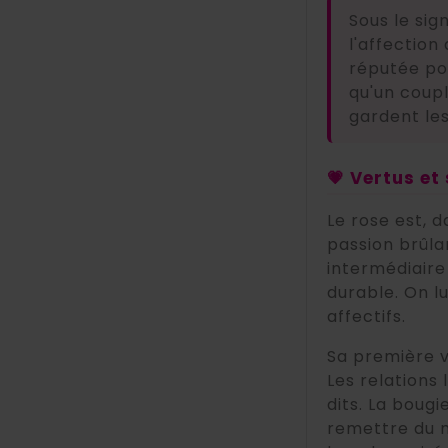
Sous le sig
l'affection
réputée p
qu'un coupl
gardent les
💗 Vertus et
Le rose est, 
passion brûlan
intermédiaire
durable. On l
affectifs.
Sa première v
Les relations
dits. La bougi
remettre du m