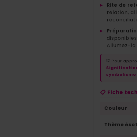
▸
Rite de ret
relation, a
réconciliat
▸
Préparatio
disponibles
Allumez-la 
💡 Pour appro
Significati
symbolisme 
📋 Fiche tec
Couleur
Thème ésot