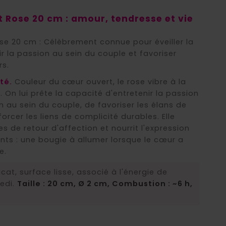
(1 avis)
 Rose 20 cm : amour, tendresse et vie
e 20 cm : Célèbrement connue pour éveiller la
ir la passion au sein du couple et favoriser
rs.
té.
Couleur du cœur ouvert, le rose vibre à la
On lui prête la capacité d'entretenir la passion
 au sein du couple, de favoriser les élans de
orcer les liens de complicité durables. Elle
 de retour d'affection et nourrit l'expression
nts : une bougie à allumer lorsque le cœur a
e.
cat, surface lisse, associé à l'énergie de
edi.
Taille : 20 cm, Ø 2 cm, Combustion : ~6 h,