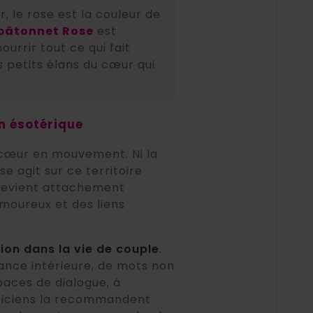
, le rose est la couleur de
bâtonnet Rose
est
ourrir tout ce qui fait
s petits élans du cœur qui
on ésotérique
u cœur en mouvement. Ni la
e agit sur ce territoire
n devient attachement
amoureux et des liens
ion dans la vie de couple
.
tance intérieure, de mots non
spaces de dialogue, à
aticiens la recommandent