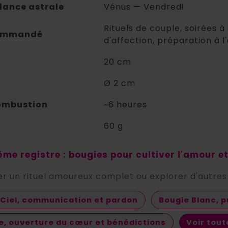
ance astrale
Vénus — Vendredi
Rituels de couple, soirées à
commandé
d'affection, préparation à 
20 cm
Ø 2 cm
ombustion
~6 heures
60 g
me registre : bougies pour cultiver l'amour e
 un rituel amoureux complet ou explorer d'autres f
 Ciel, communication et pardon
Bougie Blanc, 
re, ouverture du cœur et bénédictions
Voir tou