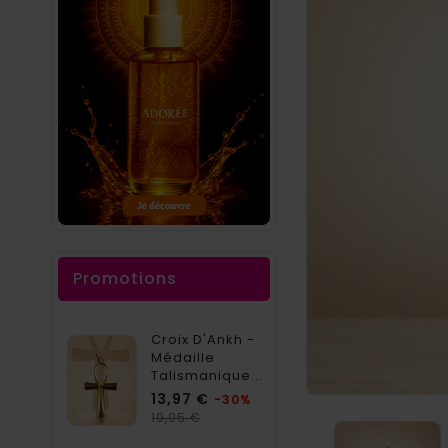
Promotions
Croix D'Ankh -
Médaille
Talismanique...
Prix
13,97 €
-30%
Prix
19,95 €
habituel