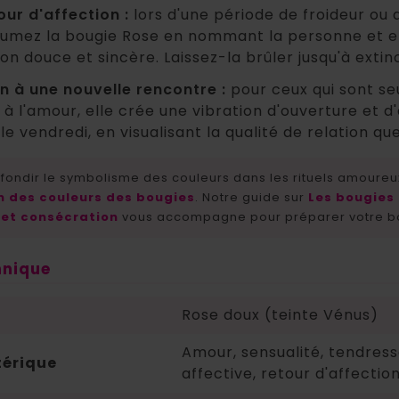
our d'affection :
lors d'une période de froideur ou
llumez la bougie Rose en nommant la personne et en
ion douce et sincère. Laissez-la brûler jusqu'à extinc
n à une nouvelle rencontre :
pour ceux qui sont se
 à l'amour, elle crée une vibration d'ouverture et d'
le vendredi, en visualisant la qualité de relation que
fondir le symbolisme des couleurs dans les rituels amoureux
on des couleurs des bougies
. Notre guide sur
Les bougies 
et consécration
vous accompagne pour préparer votre bou
hnique
Rose doux (teinte Vénus)
Amour, sensualité, tendress
érique
affective, retour d'affectio