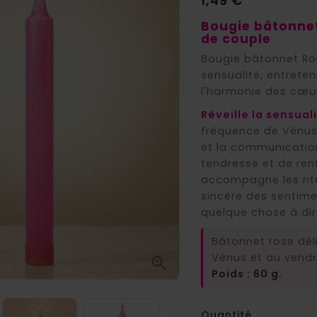
1,49 €
Bougie bâtonnet
de couple
Bougie bâtonnet Ros
sensualité, entreten
l'harmonie des cœu
Réveille la sensuali
fréquence de Vénus. 
et la communication
tendresse et de renf
accompagne les rites
sincère des sentime
quelque chose à dir
Bâtonnet rose déli
Vénus et au vendr

Poids : 60 g.
Quantité