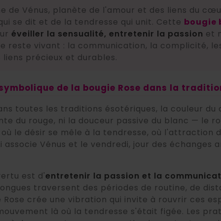
ne de Vénus, planète de l'amour et des liens du cœur
 qui se dit et de la tendresse qui unit. Cette
bougie 
our
éveiller la sensualité, entretenir la passion
et n
e reste vivant : la communication, la complicité, le
 liens précieux et durables.
 symbolique de la bougie Rose dans la traditi
dans toutes les traditions ésotériques, la couleur d
te du rouge, ni la douceur passive du blanc — le ros
 où le désir se mêle à la tendresse, où l'attractio
ui associe Vénus et le vendredi, jour des échanges 
ertu est d'
entretenir la passion et la communicat
 longues traversent des périodes de routine, de dis
e Rose crée une vibration qui invite à rouvrir ces e
ouvement là où la tendresse s'était figée. Les pr