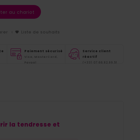
ter au chariot
arer
Liste de souhaits
te
Paiement sécurisé
Service client
réactif
Visa, MasterCard,
Paypal
(+33) 07.66.82.99.51
ir la tendresse et