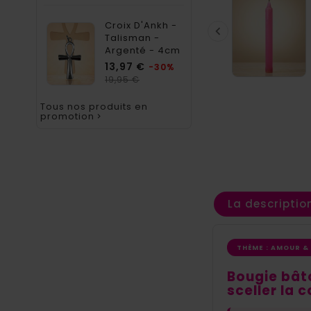
Croix D'Ankh -

Talisman -
Argenté - 4cm
Prix
13,97 €
-30%
Prix
19,95 €
habituel
Tous nos produits en
promotion

La descriptio
THÈME : AMOUR &
Bougie bâto
sceller la 