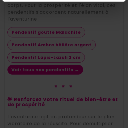
corps. Pour la prospérité et l'élan vital, ces
pendentifs s'accordent naturellement à
l'aventurine :
Pendentif goutte Malachite
Pendentif Ambre bélière argent
Pendentif Lapis-Lazuli 2 cm
Voir tous nos pendentifs →
❀ ❀ ❀
🌟 Renforcez votre rituel de bien-être et
de prospérité
L'aventurine agit en profondeur sur le plan
vibratoire de la réussite. Pour démultiplier