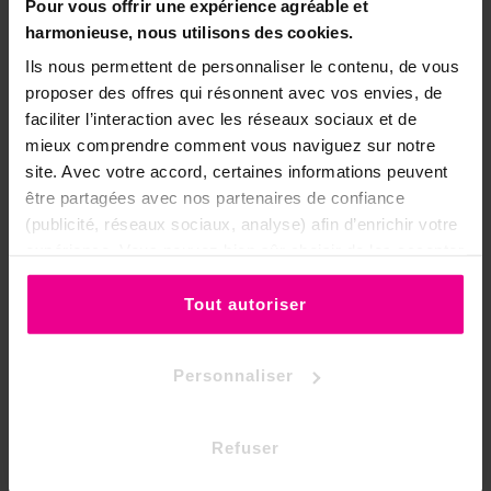
Pour vous offrir une expérience agréable et
séduiront par leur style ou leur énergie
harmonieuse, nous utilisons des cookies.
complémentaire :
Ils nous permettent de personnaliser le contenu, de vous
Bracelet Yoga Oeil de Tigre Pompon
proposer des offres qui résonnent avec vos envies, de
Lotus
faciliter l’interaction avec les réseaux sociaux et de
mieux comprendre comment vous naviguez sur notre
Bracelet Lanières et Pierres Améthyste
site. Avec votre accord, certaines informations peuvent
être partagées avec nos partenaires de confiance
Bracelet Améthyste, Cristal et Quartz
(publicité, réseaux sociaux, analyse) afin d’enrichir votre
Rose
expérience. Vous pouvez bien sûr choisir de les accepter
ou de les refuser.
Bracelet Réglable Fleur de Vie
Tout autoriser
Voir toute la gamme bracelets →
Personnaliser
💎 Pendentifs en pierres à associer à
votre aventurine
Refuser
Un pendentif en pierre complémentaire
renforce votre intention sur l'ensemble du