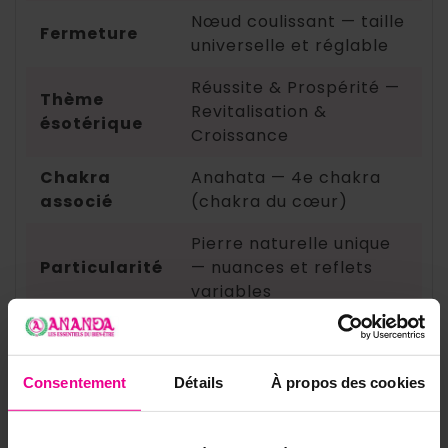
Nœud coulissant — taille
Fermeture
universelle et réglable
Réussite & Prospérité —
Thème
Revitalisation &
ésotérique
Croissance
Chakra
Anahata — 4e chakra
associé
(chakra du cœur)
Pierre naturelle unique
Particularité
— nuances et reflets
variables
✨ D'autres bracelets en pierres
naturelles à découvrir
Consentement
Détails
À propos des cookies
Si vous aimez les bijoux en pierre naturelle
porteurs de sens, ces bracelets vous