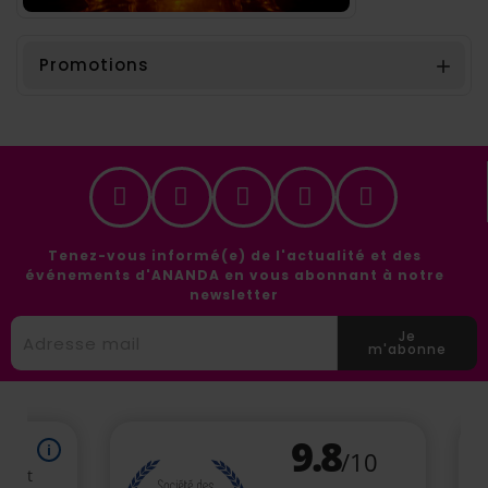
Promotions

Tenez-vous informé(e) de l'actualité et des
événements d'ANANDA en vous abonnant à notre
newsletter
Je
m'abonne