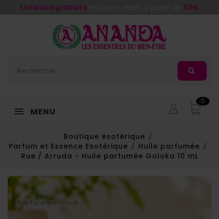
Livraison gratuite
en point relais à partir de
69€
0
MENU
Boutique ésotérique
Parfum et Essence Esotérique
Huile parfumée
Rue / Arruda - Huile parfumée Goloka 10 mL
Rupture de stock