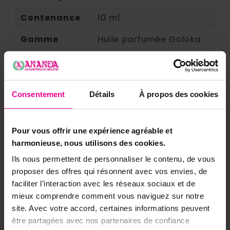
Contenance
10 ml
Gamme
Huile parfumée Goloka
Référence
HUIG-ARRU
✨ Composez votre rituel Goloka
Consentement
Détails
À propos des cookies
Renforcez le bouclier de votre foyer avec
les essences protectrices de la gamme
Pour vous offrir une expérience agréable et
Goloka :
harmonieuse, nous utilisons des cookies.
Ils nous permettent de personnaliser le contenu, de vous
Remises quantitatives
proposer des offres qui résonnent avec vos envies, de
sur les huiles parfumées
faciliter l’interaction avec les réseaux sociaux et de
mieux comprendre comment vous naviguez sur notre
site. Avec votre accord, certaines informations peuvent
5 huiles
10 huiles
20 huiles
être partagées avec nos partenaires de confiance