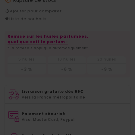
Rupture de stock
Ajouter pour comparer
Liste de souhaits
Remise sur les huiles parfumées,
quel que soit le parfum :
* la remise s'applique automatiquement
5 huiles
10 huiles
20 huiles
-3 %
-6 %
-9 %
Livraison gratuite dès 69€
Vers la France métropolitaine
Paiement sécurisé
Visa, MasterCard, Paypal