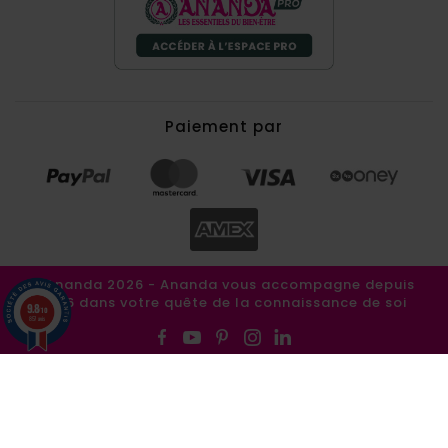
Paiement par
©Ananda 2026 - Ananda vous accompagne depuis
1986 dans votre quête de la connaissance de soi
9.8
/10
857 avis