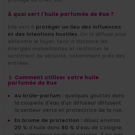
À quoi sert l'huile parfumée de Rue ?
Elle sert à
protéger un lieu des influences
et des intentions hostiles
. On la diffuse pour
défendre le foyer, tenir à distance les
énergies malveillantes et renforcer le
sentiment de sécurité, notamment près des
entrées.
💧 Comment utiliser votre huile
parfumée de Rue
▸
Au brûle-parfum :
quelques gouttes dans
la coupelle d'eau d'un diffuseur diffusent
la senteur verte et protectrice de la rue.
▸
En brume de protection :
diluez environ
20 %
d'huile dans
80 %
d'eau de Cologne,
puis vaporisez seuils et entrées. À ne pas