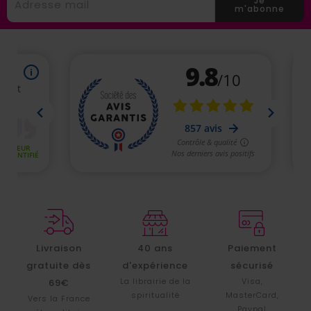
Je
m'abonne
Livraison
40 ans
Paiement
gratuite dès
d'expérience
sécurisé
La librairie de la
Visa,
69€
spiritualité
MasterCard,
Vers la France
Paypal