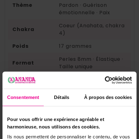
Thème
Pardon · Guérison
émotionnelle · Paix
Coeur (Anahata, chakra
Chakra
4)
Poids
17 grammes
Perles 8mm · Élastique ·
Format
Taille unique
✨ Bracelets pour le coeur et l'équilibre
émotionnel
Consentement
Détails
À propos des cookies
Pierre de Lune 8mm
Pierre de Soleil 8mm
Pour vous offrir une expérience agréable et
harmonieuse, nous utilisons des cookies.
Lapis Lazuli 8mm
Ils nous permettent de personnaliser le contenu, de vous