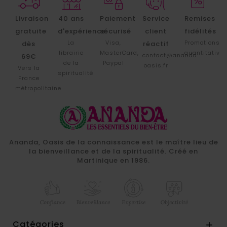
Livraison
40 ans
Paiement
Service
Remises
gratuite
d'expérience
sécurisé
client
fidélités
La
Visa,
Promotions
dès
réactif
librairie
MasterCard,
quantitative
contact@ananda-
69€
de la
Paypal
oasis.fr
Vers la
spiritualité
France
métropolitaine
Ananda, Oasis de la connaissance est le maître lieu de
la bienveillance et de la spiritualité. Créé en
Martinique en 1986.
Catégories
