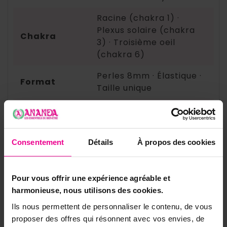
Racine (chakra 1) ·
Plexus solaire (chakra
Chakra
3) · Troisième oeil
(chakra 6)
Perles 8mm · Élastique ·
Format
Taille unique
Logique du
Voir (faucon) · Tenir
trio
(taureau) · Agir (tigre)
Consentement
Détails
À propos des cookies
✨ Bracelets protection et force
intérieure
Pour vous offrir une expérience agréable et
Oeil de Tigre 8mm
harmonieuse, nous utilisons des cookies.
Oeil de Taureau 8mm
Ils nous permettent de personnaliser le contenu, de vous
proposer des offres qui résonnent avec vos envies, de