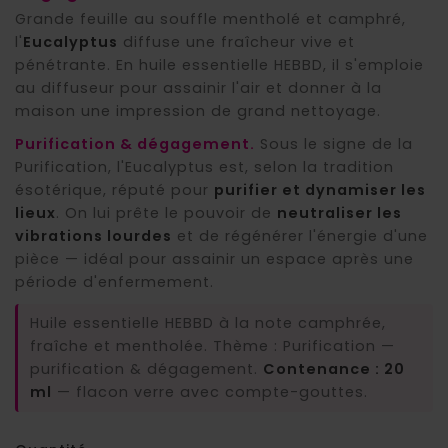
Grande feuille au souffle mentholé et camphré,
l'
Eucalyptus
diffuse une fraîcheur vive et
pénétrante. En huile essentielle HEBBD, il s'emploie
au diffuseur pour assainir l'air et donner à la
(1 avis)
maison une impression de grand nettoyage.
Purification & dégagement.
Sous le signe de la
Purification, l'Eucalyptus est, selon la tradition
ésotérique, réputé pour
purifier et dynamiser les
lieux
. On lui prête le pouvoir de
neutraliser les
vibrations lourdes
et de régénérer l'énergie d'une
pièce — idéal pour assainir un espace après une
période d'enfermement.
Huile essentielle HEBBD à la note camphrée,
fraîche et mentholée. Thème : Purification —
purification & dégagement.
Contenance : 20
ml
— flacon verre avec compte-gouttes.