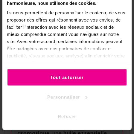
harmonieuse, nous utilisons des cookies.
essentielle HEBBD ?
Ils nous permettent de personnaliser le contenu, de vous
proposer des offres qui résonnent avec vos envies, de
Toutes nos huiles essentielles portent le
faciliter l’interaction avec les réseaux sociaux et de
label de qualité H.E.B.B.D qui signifie Huile
mieux comprendre comment vous naviguez sur notre
Essentielle Botaniquement et
site. Avec votre accord, certaines informations peuvent
Biochimiquement Défini. Ce label garanti
être partagées avec nos partenaires de confiance
que les plantes utilisées pour la
fabrication sont issus d’une espèce
(publicité, réseaux sociaux, analyse) afin d’enrichir votre
précise bien identifiée. Que les procédés
expérience. Vous pouvez bien sûr choisir de les accepter
d’extraction des arômes sont respectueux
ou de les refuser.
de la qualité de la plante et que les huiles
Tout autoriser
essentielles sont analysés et contrôlés en
laboratoire. Ce label garanti des huiles
essentielles complètement naturelles et
Personnaliser
pures à 100%.
Refuser
Pour toute commande d’au moins
50€
contenant un
extrait
aromatique
, une
huile essentielle
,