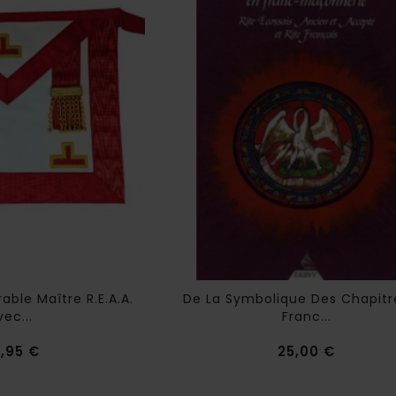
able Maître R.E.A.A.
De La Symbolique Des Chapitr
vec...
Franc...
Prix
Prix
,95 €
25,00 €