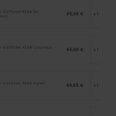
r d'officier REAA 1er
45,65 €
x 1
llant
r d'officier REAA Couvreur
45,65 €
x 1
t
r d'officier REAA Expert
45,65 €
x 1
t