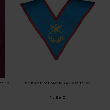
es En
Sautoir D'officier REAA Hospitalier
D
Prix
45,65 €