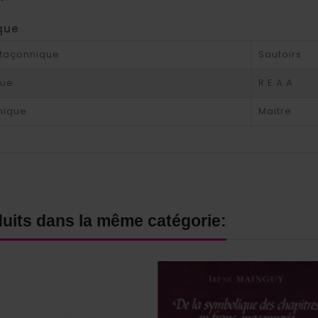
que
 Maçonnique
Sautoirs
que
R.E.A.A
nique
Maitre
duits dans la même catégorie: