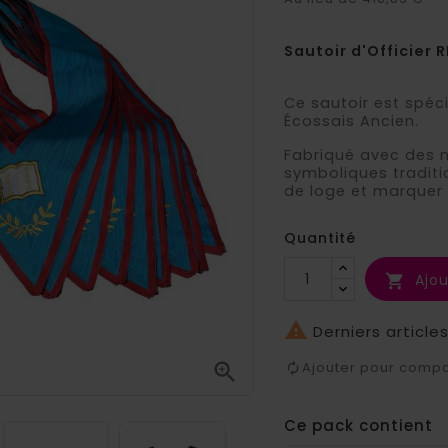
Sautoir d'Officier
Ce sautoir est spéc
Écossais Ancien.
Fabriqué avec des m
symboliques tradit
de loge et marquer 
Quantité
Ajou


Derniers article
Ajouter pour comp

Ce pack contient