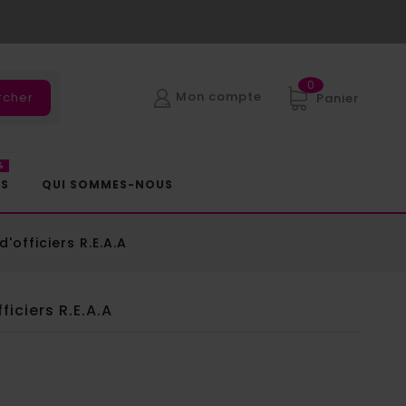
0
Mon compte
rcher
Panier
%
ES
QUI SOMMES-NOUS
d'officiers R.E.A.A
ficiers R.E.A.A