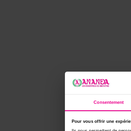
Consentement
Pour vous offrir une expéri
Ils nous permettent de person