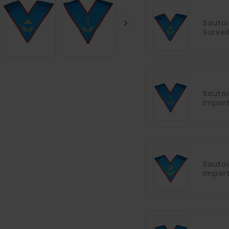

Sautoi
Survei
Sautoi
Impor
Sautoi
Impor