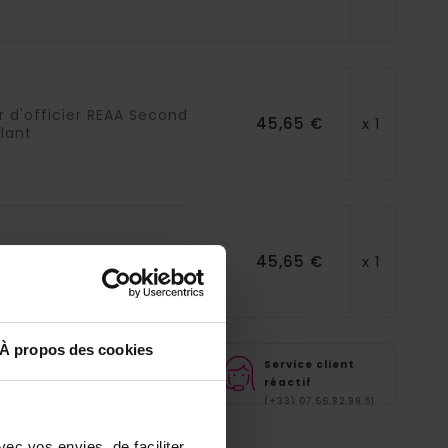
r d'officier REAA Second
45,65 €
x 1
llant
45,65 €
x 1
r d'officier REAA Trésorier
À propos des cookies
te
Paiement sécurisé
Service client
réactif
Visa, MasterCard,
Paypal
(+33) 07.66.82.99.51
ec vos envies, de faciliter