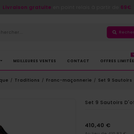
Livraison gratuite
en point relais à partir de
69€
Reche
MEILLEURES VENTES
CONTACT
OFFRES LIMITÉ
ique
Traditions
Franc-maçonnerie
Set 9 Sautoirs 
Set 9 Sautoirs D'of
410,40 €
Au lieu de 410,83 €