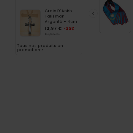
Croix D'Ankh -

Talisman -
Argenté - 4cm
Prix
13,97 €
-30%
Prix
19,95 €
habituel
Tous nos produits en
promotion
