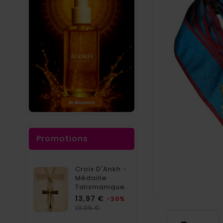
Promotions
Croix D'Ankh -
Médaille
Talismanique...
Prix
13,97 €
-30%
Prix
19,95 €
habituel