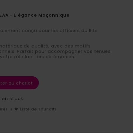
 REAA - Élégance Maçonnique
ialement conçu pour les officiers du Rite
atériaux de qualité, avec des motifs
ionnels. Parfait pour accompagner vos tenues
votre rôle lors des cérémonies.
ter au chariot
s en stock
arer
Liste de souhaits