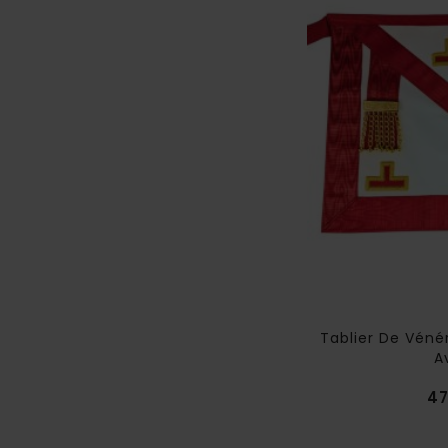
ablier De Maître Memphis Misraim
Tablier De Vénér
A
Prix
34,95 €
47