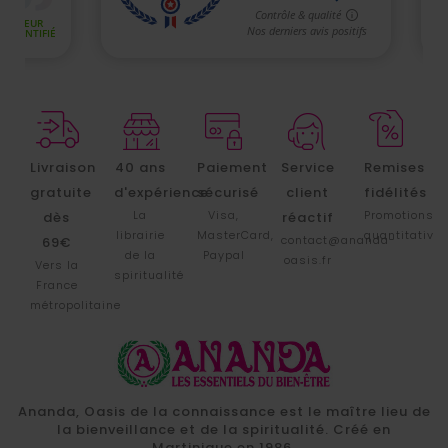
Livraison
40 ans
Paiement
Service
Remises
gratuite
d'expérience
sécurisé
client
fidélités
La
Visa,
Promotions
dès
réactif
librairie
MasterCard,
quantitative
contact@ananda-
69€
de la
Paypal
oasis.fr
Vers la
spiritualité
France
métropolitaine
Ananda, Oasis de la connaissance est le maître lieu de
la bienveillance et de la spiritualité. Créé en
Martinique en 1986.