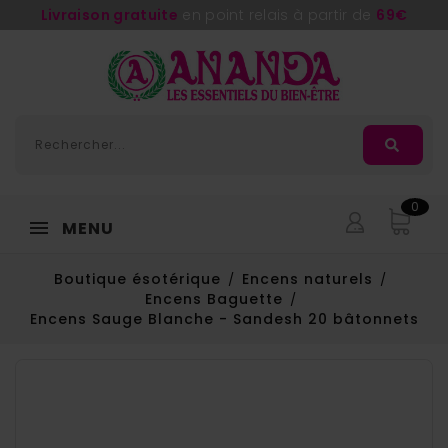
Livraison gratuite
en point relais à partir de
69€
0
MENU
Boutique ésotérique
Encens naturels
Encens Baguette
Encens Sauge Blanche - Sandesh 20 bâtonnets