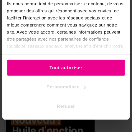
Ils nous permettent de personnaliser le contenu, de vous
proposer des offres qui résonnent avec vos envies, de
Référence
SA01SA
faciliter l’interaction avec les réseaux sociaux et de
mieux comprendre comment vous naviguez sur notre
Fiche technique
site. Avec votre accord, certaines informations peuvent
être partagées avec nos partenaires de confiance
Type D'encens
Baguette
(publicité, réseaux sociaux, analyse) afin d’enrichir votre
Parfum D'encens
Sauge
expérience. Vous pouvez bien sûr choisir de les accepter
ou de les refuser.
Thème D'encens
Protection
Tout autoriser
Purification
Marque D'encens
Sandesh
Personnaliser
Refuser