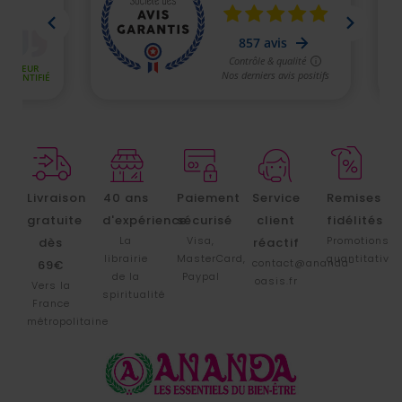
Livraison
40 ans
Paiement
Service
Remises
gratuite
d'expérience
sécurisé
client
fidélités
La
Visa,
Promotions
dès
réactif
librairie
MasterCard,
quantitative
contact@ananda-
69€
de la
Paypal
oasis.fr
Vers la
spiritualité
France
métropolitaine