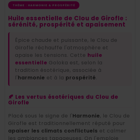
THÈME : HARMONIE & PROSPÉRITÉ
Huile essentielle de Clou de Girofle :
sérénité, prospérité et apaisement
Épice chaude et puissante, le Clou de
Girofle réchauffe l'atmosphère et
apaise les tensions. Cette
huile
essentielle
Goloka est, selon la
tradition ésotérique, associée à
l'
harmonie
et à la
prospérité
.
🍂 Les vertus ésotériques du Clou de
Girofle
Placé sous le signe de l'
Harmonie
, le Clou de
Girofle est traditionnellement réputé pour
apaiser les climats conflictuels
et calmer
les ambiances tapageuses. On l'emploie