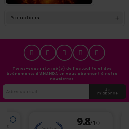
Promotions

Tenez-vous informé(e) de l'actualité et des
événements d'ANANDA en vous abonnant à notre
newsletter
Je
m'abonne