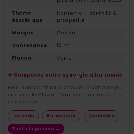
puissante et balsamique
Thème
Harmonie — sérénité &
ésotérique
prospérité
Marque
Goloka
Contenance
10 ml
Flacon
Verre
✨ Composez votre synergie d'harmonie
Pour apaiser et faire prospérer votre foyer,
associez le Clou de Girofle à d'autres huiles
essentielles :
Lavande
Bergamote
Coriandre
Toute la gamme →