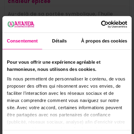
chaleur épicée
Au-delà de sa portée symbolique, l'huile
essentielle de Clou de Girofle diffuse une
note épicée, chaude et balsamique
. En
diffusion, elle réchauffe l'ambiance et crée
Consentement
Détails
À propos des cookies
un climat cosy et réconfortant,
particulièrement apprécié en automne et
en hiver.
Pour vous offrir une expérience agréable et
harmonieuse, nous utilisons des cookies.
💧 Comment utiliser votre huile
essentielle de Clou de Girofle
Ils nous permettent de personnaliser le contenu, de vous
proposer des offres qui résonnent avec vos envies, de
▸
En diffusion atmosphérique :
quelques
faciliter l’interaction avec les réseaux sociaux et de
gouttes (le girofle est puissant : dosez
mieux comprendre comment vous naviguez sur notre
avec parcimonie) dans un diffuseur ou un
site. Avec votre accord, certaines informations peuvent
brûle-parfum pour réchauffer et apaiser
être partagées avec nos partenaires de confiance
une pièce.
(publicité, réseaux sociaux, analyse) afin d’enrichir votre
▸
En synergie « prospérité » :
associez-le à
expérience. Vous pouvez bien sûr choisir de les accepter