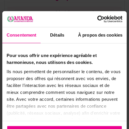
Obsidienne mahogany
Pierre
(verre volcanique)
Chakra
Racine (Muladhara)
Consentement
Détails
À propos des cookies
Ancrage · Libération ·
Thème
Protection douce
Pour vous offrir une expérience agréable et
Hématite et oxydes de
harmonieuse, nous utilisons des cookies.
Inclusions
fer (teintes brun-roux)
Ils nous permettent de personnaliser le contenu, de vous
proposer des offres qui résonnent avec vos envies, de
Perles 6mm · Élastique ·
Format
faciliter l’interaction avec les réseaux sociaux et de
Taille unique
mieux comprendre comment vous naviguez sur notre
site. Avec votre accord, certaines informations peuvent
Bracelets de
être partagées avec nos partenaires de confiance
(publicité, réseaux sociaux, analyse) afin d’enrichir votre
protection et
expérience. Vous pouvez bien sûr choisir de les accepter
d'ancrage à
ou de les refuser.