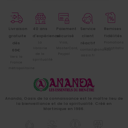
Livraison
40 ans
Paiement
Service
Remises
gratuite
d'expérience
sécurisé
client
fidélités
La
Visa,
Promotions
dès
réactif
librairie
MasterCard,
quantitative
contact@ananda-
69€
de la
Paypal
oasis.fr
Vers la
spiritualité
France
métropolitaine
Ananda, Oasis de la connaissance est le maître lieu de
la bienveillance et de la spiritualité. Créé en
Martinique en 1986.