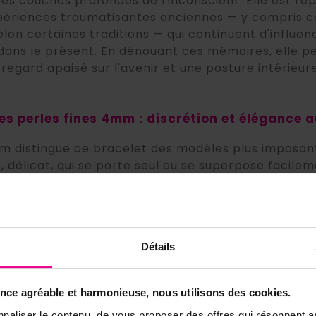
 les couches profondes de l'inconscient. Elle est rép
xpériences traumatisantes anciennes — y compris ce
elon certaines traditions — qui continuent d'influ
dans le présent. En dénouant ces mémoires, elle pe
regard apaisé sur l'avenir et une posture intérieur
des perles fines 4mm : discrétion et élégance 
 distingue ce bracelet des modèles plus imposants
, délicat, qui se porte seul ou se superpose facile
ion est aussi une force énergétique — le contact p
 à la vibration de l'Unakite d'agir en continu, sans 
n choix idéal pour celles et ceux qui souhaitent bén
 long de la journée, dans toutes les situations.
Détails
plus loin :
lisez
tout savoir sur l'utilisation des pierres,
opriétés des pierres
.
ence agréable et harmonieuse, nous utilisons des cookies.
naliser le contenu, de vous proposer des offres qui résonnent av