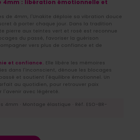
e 4mm : libération émotionnelle et
nes de 4mm, l'Unakite déploie sa vibration douce
cret à porter chaque jour. Dans la tradition
te pierre aux teintes vert et rosé est reconnue
ocages du passé, favoriser la guérison
compagner vers plus de confiance et de
ie et confiance.
Elle libère les mémoires
es dans l'inconscient, dénoue les blocages
assé et soutient l'équilibre émotionnel. Un
rfait au quotidien, pour retrouver paix
r l'avenir avec légèreté.
nes 4mm · Montage élastique · Réf. ESO-BR-