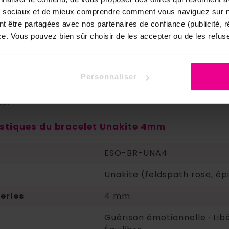
ont les propriétés et vertus de l'Unakite en lit
ux sociaux et de mieux comprendre comment vous naviguez sur no
nt être partagées avec nos partenaires de confiance (publicité, 
tion lithothérapique, l'Unakite est une pierre de gu
nce. Vous pouvez bien sûr choisir de les accepter ou de les refuse
n intérieure. Elle est particulièrement indiquée pou
s ancrés dans le passé, dénouer les schémas répéti
n soi. Elle soutient l'équilibre entre le coeur et l'es
t aide à aborder l'avenir avec sérénité. Sa vibratio
Personnaliser
tous, y compris aux personnes sensibles ou en débu
ue.
istiques du bracelet Unakite 4mm
ESO-BR-UNA4
Unakite (feldspath rose, ép
perles
4 mm
Guérison émotionnelle · Libé