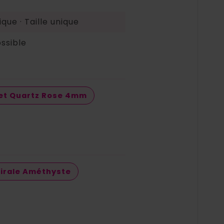
que · Taille unique
ossible
et Quartz Rose 4mm
pirale Améthyste