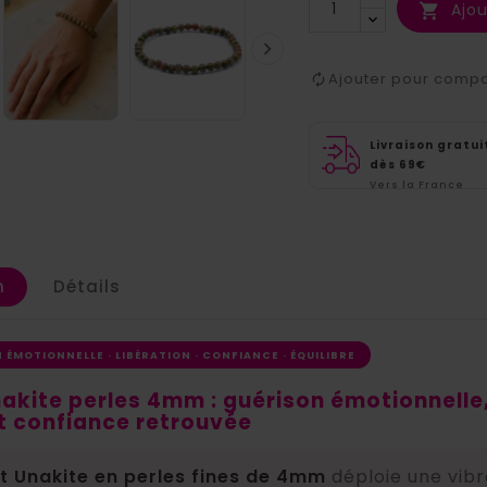
Ajou


Ajouter pour comp
Livraison gratui
dès 69€
Vers la France
métropolitaine
n
Détails
 ÉMOTIONNELLE · LIBÉRATION · CONFIANCE · ÉQUILIBRE
akite perles 4mm : guérison émotionnelle
t confiance retrouvée
t Unakite en perles fines de 4mm
déploie une vibr