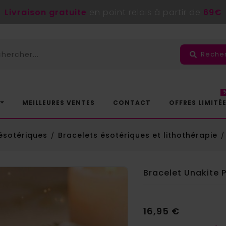
Livraison gratuite
en point relais à partir de
69€
Reche
MEILLEURES VENTES
CONTACT
OFFRES LIMITÉ
 ésotériques
Bracelets ésotériques et lithothérapie
Bracelet Unakite 
16,95 €