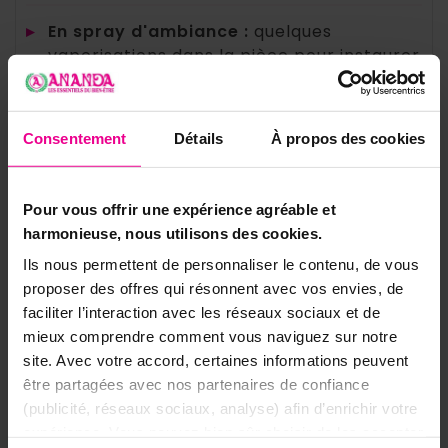
▸
En spray d'ambiance :
quelques
vaporisations dans la pièce pour instaurer
une atmosphère paisible et harmonieuse.
▸
Avant un moment de détente :
vaporisez
dans votre espace de relaxation ou de
Consentement
Détails
À propos des cookies
méditation pour favoriser le lâcher-prise.
Ne jamais vaporiser vers le visage.
Pour vous offrir une expérience agréable et
▸
Sur les textiles d'ambiance :
rideaux,
harmonieuse, nous utilisons des cookies.
coussins ou linge de maison, pour
Ils nous permettent de personnaliser le contenu, de vous
prolonger la sensation de quiétude (faites
proposer des offres qui résonnent avec vos envies, de
un test préalable sur une zone discrète).
faciliter l’interaction avec les réseaux sociaux et de
mieux comprendre comment vous naviguez sur notre
💡
Conseil :
vaporisez Sérénité en fin de
site. Avec votre accord, certaines informations peuvent
journée pour apaiser l'atmosphère, ou
être partagées avec nos partenaires de confiance
associez-le au spray Sauge Blanche pour
purifier puis pacifier un lieu. Pour aller plus loin,
(publicité, réseaux sociaux, analyse) afin d’enrichir votre
découvrez nos
conseils & guides
expérience. Vous pouvez bien sûr choisir de les accepter