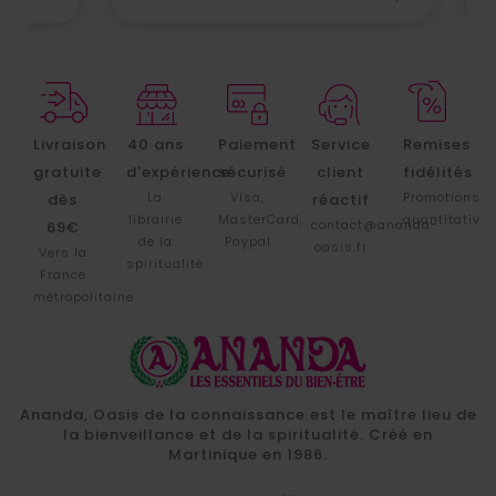
Livraison
40 ans
Paiement
Service
Remises
gratuite
d'expérience
sécurisé
client
fidélités
La
Visa,
Promotions
dès
réactif
librairie
MasterCard,
quantitative
contact@ananda-
69€
de la
Paypal
oasis.fr
Vers la
spiritualité
France
métropolitaine
Ananda, Oasis de la connaissance est le maître lieu de
la bienveillance et de la spiritualité. Créé en
Martinique en 1986.