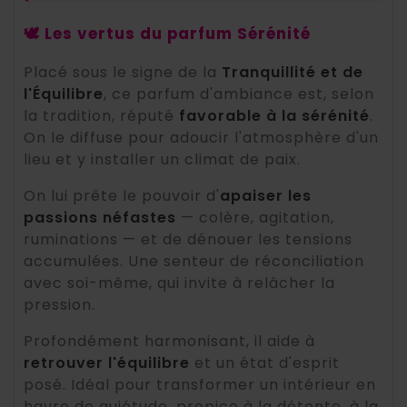
🕊️ Les vertus du parfum Sérénité
Placé sous le signe de la
Tranquillité et de
l'Équilibre
, ce parfum d'ambiance est, selon
la tradition, réputé
favorable à la sérénité
.
On le diffuse pour adoucir l'atmosphère d'un
lieu et y installer un climat de paix.
On lui prête le pouvoir d'
apaiser les
passions néfastes
— colère, agitation,
ruminations — et de dénouer les tensions
accumulées. Une senteur de réconciliation
avec soi-même, qui invite à relâcher la
pression.
Profondément harmonisant, il aide à
retrouver l'équilibre
et un état d'esprit
posé. Idéal pour transformer un intérieur en
havre de quiétude, propice à la détente, à la