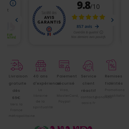
Livraison
40 ans
Paiement
Service
Remises
gratuite
d'expérience
sécurisé
client
fidélités
La
Visa,
Promotions
dès
réactif
librairie
MasterCard,
quantitative
contact@ananda-
69€
de la
Paypal
oasis.fr
Vers la
spiritualité
France
métropolitaine