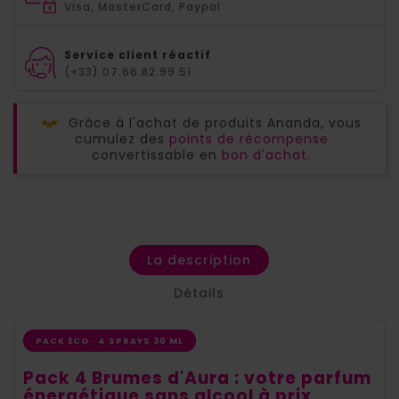
Visa, MasterCard, Paypal
Service client réactif
(+33) 07.66.82.99.51
Grâce à l'achat de produits Ananda, vous
cumulez des
points de récompense
convertissable en
bon d'achat.
La description
Détails
PACK ÉCO · 4 SPRAYS 30 ML
Pack 4 Brumes d'Aura : votre parfum
énergétique sans alcool à prix