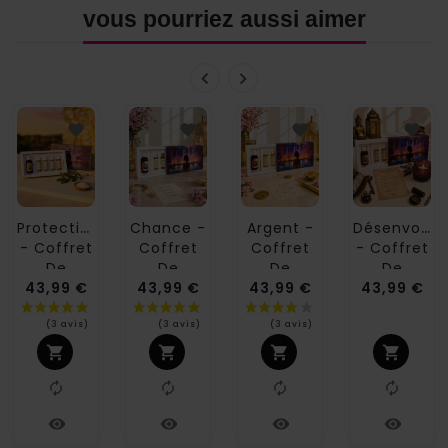
vous pourriez aussi aimer
P
D
Rotection
Chance -
Argent -
Ésenvout
- Coffret
Coffret
Coffret
- Coffret
De
De
De
De
Pri
Parfums
43,99 €
Parfums
43,99 €
Parfums
43,99 €
Parfums
43,99 €
Brume
Brume
Brume
Brume
D'Aura
D'Aura
D'Aura
D'Aura
Prix
Prix
Prix