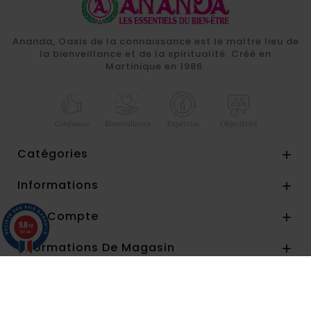
Ananda, Oasis de la connaissance est le maître lieu de
la bienveillance et de la spiritualité. Créé en
Martinique en 1986.
Catégories

Informations

Mon Compte

9.8
/10
857 avis
Informations De Magasin
