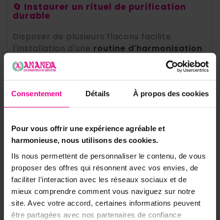
🔄 Instaurer un rituel de purification
durable
Disposer de plusieurs flacons facilite
l'installation d'une
routine d'harmonisation
régulière
: plus un espace est purifié
fréquemment, plus son énergie reste claire
et légère. Vaporisez chaque semaine les
Consentement
Détails
À propos des cookies
pièces de vie, insistez sur les entrées et les
angles où l'énergie a tendance à stagner, et
renouvelez le geste après une période de
Pour vous offrir une expérience agréable et
tensions, un déménagement ou la visite de
harmonieuse, nous utilisons des cookies.
nombreuses personnes. Avec quatre flacons
à disposition, ce rituel devient un réflexe
Ils nous permettent de personnaliser le contenu, de vous
simple et durable, dans chaque lieu qui
proposer des offres qui résonnent avec vos envies, de
compte pour vous.
faciliter l’interaction avec les réseaux sociaux et de
mieux comprendre comment vous naviguez sur notre
« Une Brume d'Aura dans chaque pièce,
site. Avec votre accord, certaines informations peuvent
une atmosphère purifiée dans toute la
être partagées avec nos partenaires de confiance