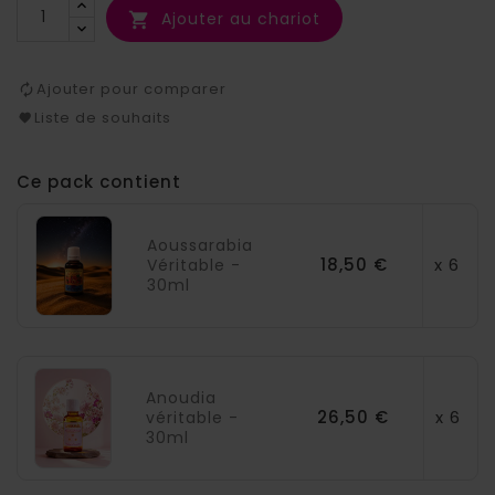
Ajouter au chariot

Ajouter pour comparer
Liste de souhaits
Ce pack contient
Aoussarabia
18,50 €
x 6
Véritable -
30ml
Anoudia
26,50 €
x 6
véritable -
30ml