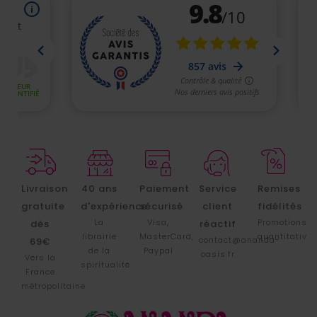
Livraison
40 ans
Paiement
Service
Remises
gratuite
d'expérience
sécurisé
client
fidélités
La
Visa,
Promotions
dès
réactif
librairie
MasterCard,
quantitative
contact@ananda-
69€
de la
Paypal
oasis.fr
Vers la
spiritualité
France
métropolitaine