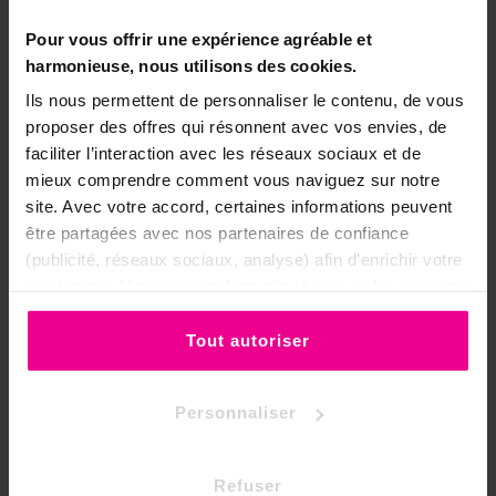
pour le consacrer, ou diffusez-le avant
une échéance importante en formulant
Pour vous offrir une expérience agréable et
votre intention.
harmonieuse, nous utilisons des cookies.
Ils nous permettent de personnaliser le contenu, de vous
✨ Le rituel du duo gagnant et le bain
démaré
proposer des offres qui résonnent avec vos envies, de
faciliter l’interaction avec les réseaux sociaux et de
C'est en associant les deux parfums que
mieux comprendre comment vous naviguez sur notre
vous obtiendrez les résultats les plus
site. Avec votre accord, certaines informations peuvent
complets, car
on ne peut attirer
être partagées avec nos partenaires de confiance
durablement l'abondance qu'une fois le
(publicité, réseaux sociaux, analyse) afin d’enrichir votre
terrain purifié
. Procédez en deux temps :
expérience. Vous pouvez bien sûr choisir de les accepter
purifiez et protégez avec l'Aoussarabia
,
ou de les refuser.
puis
attirez la prospérité avec l'Anoudia
.
Tout autoriser
Ce duo est aussi au cœur du
bain démaré
,
le rituel de bain antillais en deux temps : un
premier bain de dégagement à
Personnaliser
l'Aoussarabia, puis un second bain de
chance et de réussite à l'Anoudia. Avec six
Refuser
flacons de chaque, vous pouvez renouveler