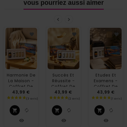
vous pourriez aussi aimer
Harmonie De
Succès Et
Etudes Et
La Maison -
Réussite -
Examens -
Coffret De
Coffret De
Coffret De
Parfums...
43,99 €
Parfums...
43,99 €
Parfums
43,99 €
Aoussarabia
Prix
Prix
Prix