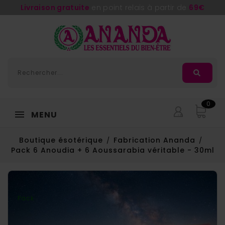
Livraison gratuite
en point relais à partir de
69€
0
MENU
Boutique ésotérique
Fabrication Ananda
Pack 6 Anoudia + 6 Aoussarabia véritable - 30ml
Pack