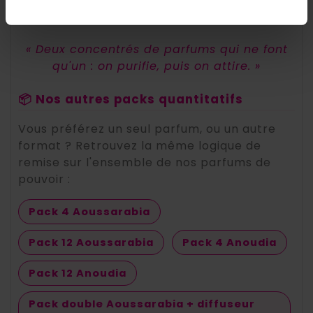
ce rituel aussi souvent que nécessaire.
« Deux concentrés de parfums qui ne font
qu'un : on purifie, puis on attire. »
📦 Nos autres packs quantitatifs
Vous préférez un seul parfum, ou un autre
format ? Retrouvez la même logique de
remise sur l'ensemble de nos parfums de
pouvoir :
Pack 4 Aoussarabia
Pack 12 Aoussarabia
Pack 4 Anoudia
Pack 12 Anoudia
Pack double Aoussarabia + diffuseur