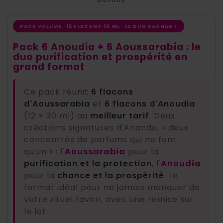
PACK VOLUME · 12 FLACONS 30 ML · LE DUO GAGNANT
Pack 6 Anoudia + 6 Aoussarabia : le
duo purification et prospérité en
grand format
Ce pack réunit
6 flacons
d'Aoussarabia
et
6 flacons d'Anoudia
(12 × 30 ml) au
meilleur tarif
. Deux
créations signatures d'Ananda, « deux
concentrés de parfums qui ne font
qu'un » : l'
Aoussarabia
pour la
purification et la protection
, l'
Anoudia
pour la
chance et la prospérité
. Le
format idéal pour ne jamais manquer de
votre rituel favori, avec une remise sur
le lot.