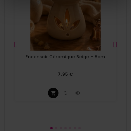
Encensoir Céramique Beige - 8cm
Prix
7,95 €