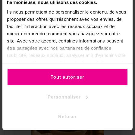
harmonieuse, nous utilisons des cookies.
fumigation ; à l'allumage, quelques
étincelles sont normales, éloignez
Ils nous permettent de personnaliser le contenu, de vous
tout produit inflammable.
proposer des offres qui résonnent avec vos envies, de
faciliter l’interaction avec les réseaux sociaux et de
•
Éteignez complètement le charbon
mieux comprendre comment vous naviguez sur notre
après usage et refermez le rouleau
site. Avec votre accord, certaines informations peuvent
hermétiquement pour préserver les
être partagées avec nos partenaires de confiance
pastilles restantes.
(publicité, réseaux sociaux, analyse) afin d’enrichir votre
expérience. Vous pouvez bien sûr choisir de les accepter
Vos Accessoires pour bruler de
ou de les refuser.
l'encens en grains :
Tout autoriser
Personnaliser
Refuser