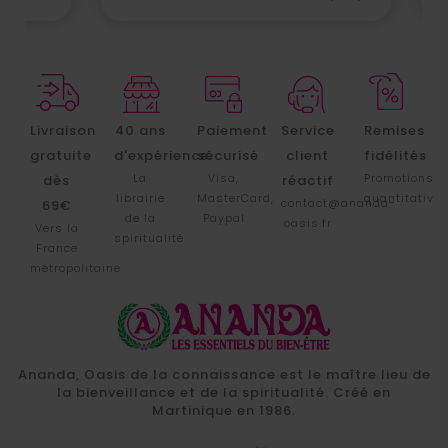
Livraison
40 ans
Paiement
Service
Remises
gratuite
d'expérience
sécurisé
client
fidélités
La
Visa,
Promotions
dès
réactif
librairie
MasterCard,
quantitative
contact@ananda-
69€
de la
Paypal
oasis.fr
Vers la
spiritualité
France
métropolitaine
Ananda, Oasis de la connaissance est le maître lieu de
la bienveillance et de la spiritualité. Créé en
Martinique en 1986.