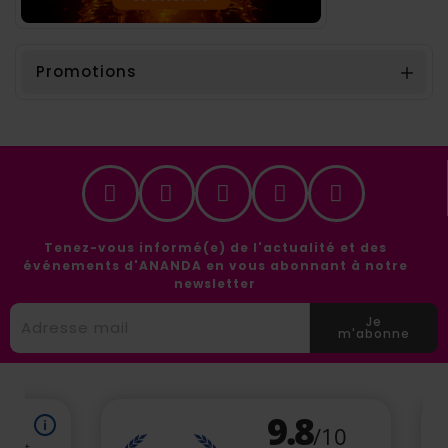
Promotions

(5 avis
Tenez-vous informé(e) de l'actualité et des
événements d'ANANDA en vous abonnant à notre
newsletter
Je
m'abonne