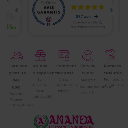
Livraison
40 ans
Paiement
Service
Remises
gratuite
d'expérience
sécurisé
client
fidélités
La
Visa,
Promotions
dès
réactif
librairie
MasterCard,
quantitative
contact@ananda-
69€
de la
Paypal
oasis.fr
Vers la
spiritualité
France
métropolitaine