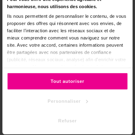
•
Ne le laissez jamais brûler sans
harmonieuse, nous utilisons des cookies.
surveillance et tenez-le hors de
Ils nous permettent de personnaliser le contenu, de vous
portée des enfants et des animaux.
proposer des offres qui résonnent avec vos envies, de
•
Aérez la pièce pendant et après la
faciliter l’interaction avec les réseaux sociaux et de
fumigation ; à l'allumage, quelques
mieux comprendre comment vous naviguez sur notre
étincelles sont normales, éloignez
site. Avec votre accord, certaines informations peuvent
tout produit inflammable.
être partagées avec nos partenaires de confiance
•
Éteignez complètement le charbon
(publicité, réseaux sociaux, analyse) afin d’enrichir votre
après usage et refermez le rouleau
expérience. Vous pouvez bien sûr choisir de les accepter
hermétiquement pour préserver les
ou de les refuser.
pastilles restantes.
Tout autoriser
Vos Accessoires pour bruler de
Personnaliser
l'encens en grains :
Refuser