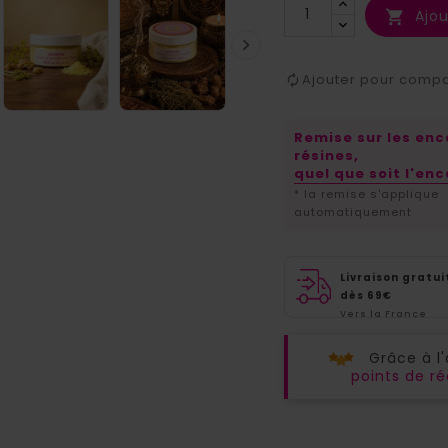
Ajou


Ajouter pour comp
Remise sur les en
résines,
quel que soit l'enc
* la remise s'applique
automatiquement
Livraison gratui
dès 69€
Vers la France
métropolitaine
Grâce à l
points de 