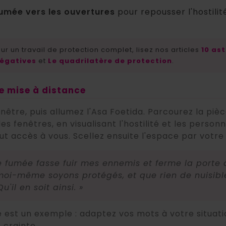
fumée vers les ouvertures
pour repousser l'hostilit
ur un travail de protection complet, lisez nos articles
10 as
négatives
et
Le quadrilatère de protection
.
 de mise à distance
nêtre, puis allumez l'Asa Foetida. Parcourez la piè
les fenêtres, en visualisant l'hostilité et les person
ut accès à vous. Scellez ensuite l'espace par votre
e fumée fasse fuir mes ennemis et ferme la porte 
 moi-même soyons protégés, et que rien de nuisibl
u'il en soit ainsi. »
 est un exemple : adaptez vos mots à votre situati
 crainte.