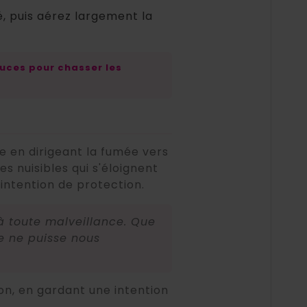
é, puis aérez largement la
tuces pour chasser les
ce en dirigeant la fumée vers
nes nuisibles qui s'éloignent
 intention de protection.
à toute malveillance. Que
e ne puisse nous
on, en gardant une intention