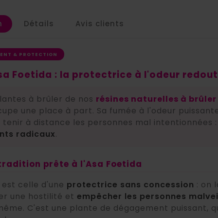
n
Détails
Avis clients
MENT & PROTECTION
a Foetida : la protectrice à l'odeur redou
lantes à brûler de nos
résines naturelles à brûle
cupe une place à part. Sa fumée à l'odeur puissant
 tenir à distance les personnes mal intentionnées :
ts radicaux
.
 tradition prête à l'Asa Foetida
 est celle d'une
protectrice sans concession
: on 
ser une hostilité et
empêcher les personnes malveil
même. C'est une plante de dégagement puissant, qu