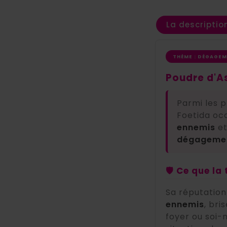
La descriptio
THÈME : DÉGAGE
Poudre d'As
Parmi les p
Foetida oc
ennemis
et
dégagemen
🛡️ Ce que la
Sa réputation
ennemis
, bri
foyer ou soi-