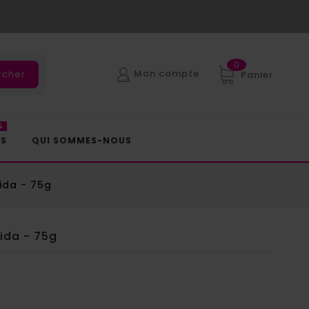
0
Mon compte
rcher
Panier
%
ES
QUI SOMMES-NOUS
ida - 75g
ida - 75g