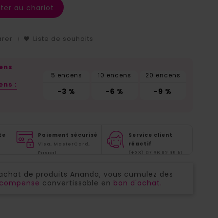
ter au chariot
arer
Liste de souhaits
cens
5 encens
10 encens
20 encens
ens :
-3 %
-6 %
-9 %
te
Paiement sécurisé
Service client
réactif
Visa, MasterCard,
Paypal
(+33) 07.66.82.99.51
'achat de produits Ananda, vous cumulez des
récompense
convertissable en
bon d'achat.