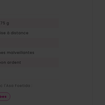
 75 g
se à distance
es malveillantes
bon ardent
 l'Asa Foetida :
ïbes