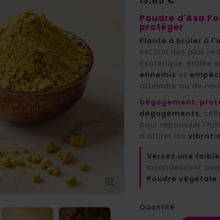
13,85 €
Poudre d'Asa Foe
protéger
Plante à brûler à 
est l'un des plus r
ésotérique. Brûlée 
ennemis
et
empêch
atteindre ou de nou
Dégagement, prote
dégagements
, cel
pour repousser l'host
d'attirer les
vibrati
Versez une faibl
incandescent avant
Poudre végétale 

Quantité