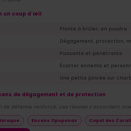
en un coup d'œil
Plante à brûler, en poudre ·
Dégagement, protection, mi
Puissante et pénétrante
Écarter ennemis et personn
Une petite pincée sur char
ncens de dégagement et de protection
il de défense renforcé, ces résines s'accordent avec
daraque
Encens Opoponax
Copal des Cara