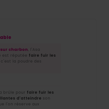
table
r sur charbon
, l'Asa
e est réputée
faire fuir les
 c'est la poudre des
la brûle pour
faire fuir les
lantes d'atteindre
son
e l'on réserve aux