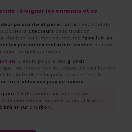
(3 avis)
tida : éloigner les ennemis et se
l'odeur puissante et pénétrante
, l'Asa Foetida
edoutables
protecteurs
de la tradition
sur charbon, sa fumée est réputée
faire fuir les
er les personnes mal intentionnées
de nous
s nuire de quelque façon.
ction.
C'est la poudre des
grands
le que l'on réserve aux situations les plus lourdes
ilité ; la tradition lui prête aussi la faculté
ons favorables aux jeux de hasard
.
e quantité
de poudre sur un charbon
 de bien ventiler la pièce après utilisation.
à brûler sur charbon.