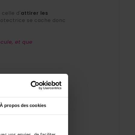
 celle d'
attirer les
protectrice se cache donc
ecule, et que
é, menacé ou entouré de
rompre une emprise et
ssent pas.
À propos des cookies
précisément dans cette
 que ce qui repousse les
ntités
et aérez
ec vos envies, de faciliter