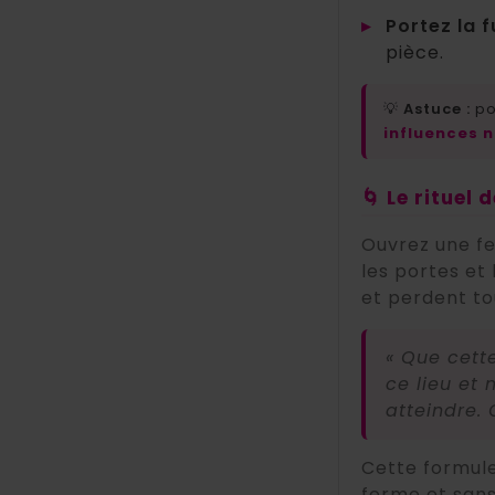
▸
Portez la 
pièce.
💡
Astuce :
po
influences 
🌀 Le rituel
Ouvrez une fe
les portes et 
et perdent to
« Que cett
ce lieu et
atteindre. Q
Cette formule
ferme et sans