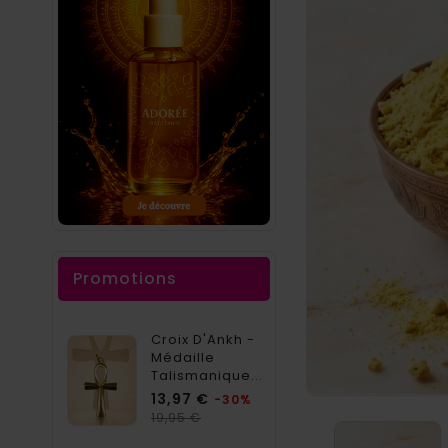
Promotions
Croix D'Ankh -
Médaille
Talismanique...
Prix
13,97 €
-30%
Prix
19,95 €
habituel