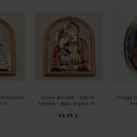
entocrator
Icone Arcade - Sainte
Image O
 Et...
Famille - Bain Argent Et...
En
Prix
Prix
€
64,55 €