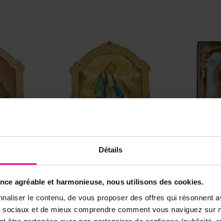
Détails
 - Saint
Plaque De Porte - Vierge
Images V
ence agréable et harmonieuse, nous utilisons des cookies.
 14 X 10
Miraculeuse - Bois 14...
B
naliser le contenu, de vous proposer des offres qui résonnent av
Prix
Prix
5,85 €
ux sociaux et de mieux comprendre comment vous naviguez sur no