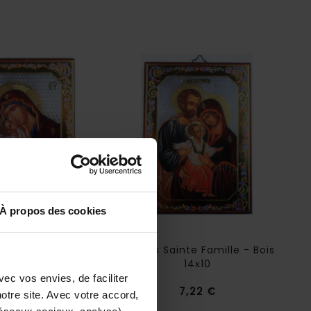
À propos des cookies
ierge Et Enfant -
Images Sainte Famille - Bois
ois 14x10
14x10
ec vos envies, de faciliter
Prix
Prix
7,22 €
7,22 €
tre site. Avec votre accord,