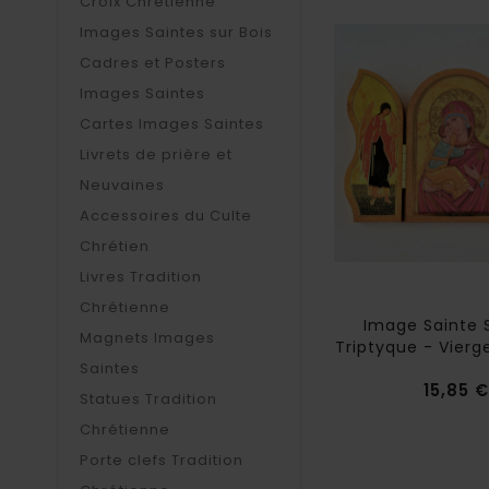
Croix Chrétienne
Images Saintes sur Bois
Cadres et Posters
Images Saintes
Cartes Images Saintes
Livrets de prière et
Neuvaines
Accessoires du Culte
Chrétien
Livres Tradition
Chrétienne
Image Sainte S
Magnets Images
Triptyque - Vierg
Saintes
15,85 €
Statues Tradition
Chrétienne
Porte clefs Tradition