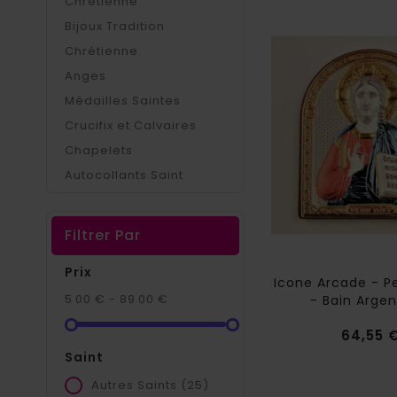
Chrétienne
Bijoux Tradition
Chrétienne
Anges
Médailles Saintes
Crucifix et Calvaires
Chapelets
Autocollants Saint
Filtrer Par
Prix
Icone Arcade - P
5 00 € - 89 00 €
- Bain Argent
64,55 
Saint
Autres Saints
(25)