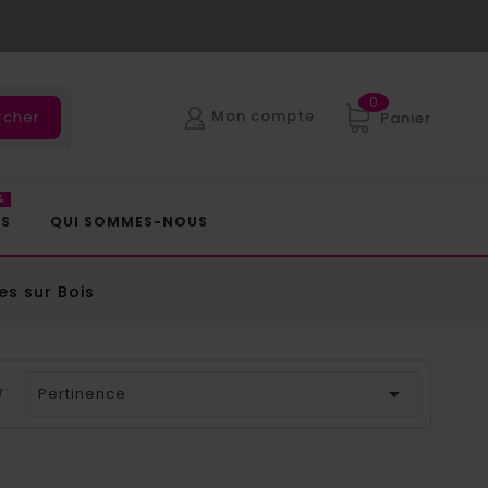
0
Mon compte
rcher
Panier
%
ES
QUI SOMMES-NOUS
es sur Bois
r:

Pertinence