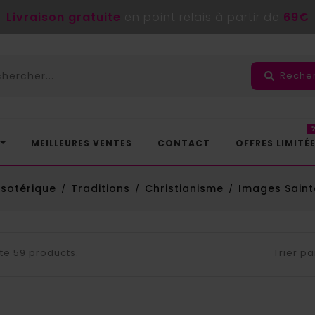
Livraison gratuite
en point relais à partir de
69€
Reche
MEILLEURES VENTES
CONTACT
OFFRES LIMITÉ
ésotérique
Traditions
Christianisme
Images Saint
iste 59 products.
Trier pa