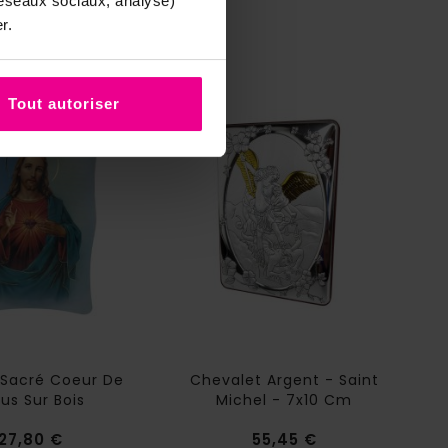
réseaux sociaux, analyse)
r.
Tout autoriser
Sacré Coeur De
Chevalet Argent - Saint
us Sur Bois
Michel - 7x10 Cm
Prix
Prix
27,80 €
55,45 €