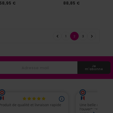
Prix
Prix
58,95 €
88,85 €


1
2
3
Je
m'abonne