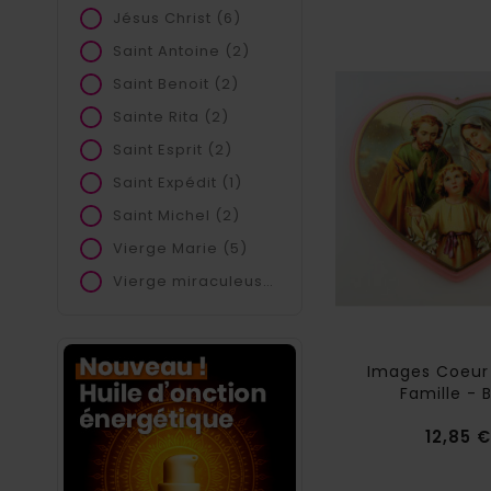
Jésus Christ
(6)
Saint Antoine
(2)
Saint Benoit
(2)
Sainte Rita
(2)
Saint Esprit
(2)
Saint Expédit
(1)
Saint Michel
(2)
Vierge Marie
(5)
Vierge miraculeuse
(4)
Images Coeur
Famille - 
12,85 €