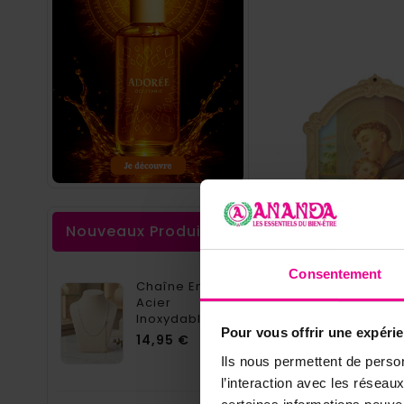
Nouveaux Produits
Consentement
Chaîne En
Acier
Inoxydable
Plaque De Porte
Pour vous offrir une expéri
Acier -...
Prix
14,95 €
Antoine - Bois
Ils nous permettent de person
5,85 €
l’interaction avec les résea