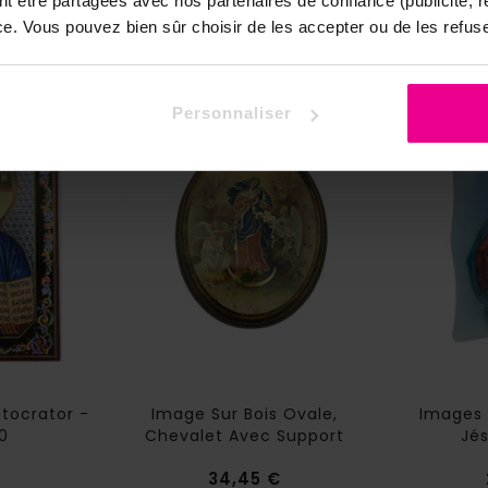
nt être partagées avec nos partenaires de confiance (publicité, 
nce. Vous pouvez bien sûr choisir de les accepter ou de les refuse
Personnaliser
tocrator -
Image Sur Bois Ovale,
Images 
0
Chevalet Avec Support
Jés
Prix
Prix
34,45 €