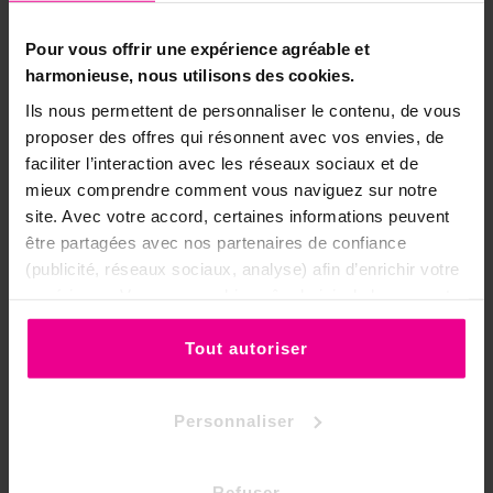
sacrée, associez la Fleur de Lotus à d'autres
parfums méditatifs :
Pour vous offrir une expérience agréable et
harmonieuse, nous utilisons des cookies.
Santal
Iris Pensée
Jacinthe
Ils nous permettent de personnaliser le contenu, de vous
Toute la gamme →
proposer des offres qui résonnent avec vos envies, de
faciliter l’interaction avec les réseaux sociaux et de
mieux comprendre comment vous naviguez sur notre
🎁 Nos coffrets de parfums rituels
site. Avec votre accord, certaines informations peuvent
Chez Ananda,
forts de notre expérience
être partagées avec nos partenaires de confiance
dans l'utilisation des parfums en
(publicité, réseaux sociaux, analyse) afin d’enrichir votre
ésotérisme
, nous composons des
expérience. Vous pouvez bien sûr choisir de les accepter
coffrets pour répondre à un besoin
ou de les refuser.
précis du quotidien : à chaque intention,
Tout autoriser
son coffret. Grâce à ses propriétés de
félicité et de transcendance
, la Fleur de
Personnaliser
Lotus entre dans la composition de :
Coffret Spiritualité →
Refuser