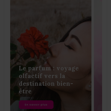
Le parfum : voyage
olfactif vers la
destination bien-
La
être
de
En savoir plus
E