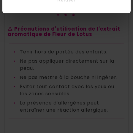
❀ ❀ ❀
⚠️ Précautions d'utilisation de l'extrait
aromatique de Fleur de Lotus
•
Tenir hors de portée des enfants.
•
Ne pas appliquer directement sur la
peau.
•
Ne pas mettre à la bouche ni ingérer.
•
Éviter tout contact avec les yeux ou
les zones sensibles.
•
La présence d'allergènes peut
entraîner une réaction allergique.