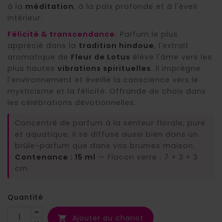
à la
méditation
, à la paix profonde et à l'éveil
intérieur.
Félicité & transcendance.
Parfum le plus
apprécié dans la
tradition hindoue
, l'extrait
aromatique de
Fleur de Lotus
élève l'âme vers les
plus hautes
vibrations spirituelles
. Il imprègne
l'environnement et éveille la conscience vers le
mysticisme et la félicité. Offrande de choix dans
les célébrations dévotionnelles.
Concentré de parfum à la senteur florale, pure
et aquatique, il se diffuse aussi bien dans un
brûle-parfum que dans vos brumes maison.
Contenance : 15 ml
— Flacon verre : 7 × 3 × 3
cm.
Quantité
Ajouter au chariot
