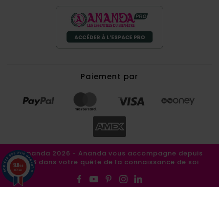
Paiement par
©Ananda 2026 - Ananda vous accompagne depuis
1986 dans votre quête de la connaissance de soi
9.8
/10
857 avis