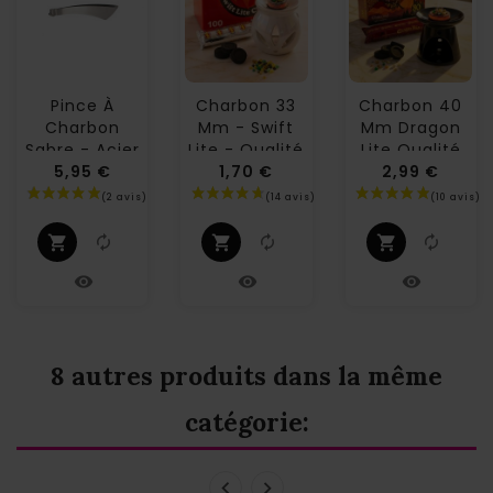
Pince À
Charbon 33
Charbon 40
Charbon
Mm - Swift
Mm Dragon
Sabre - Acier
Lite - Qualité
Lite Qualité
- 16cm
5,95 €
Supérieure...
1,70 €
Supérieure -...
2,99 €
Prix
Prix
Prix
8 autres produits dans la même
catégorie: