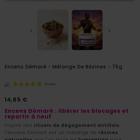


Encens Démaré - Mélange De Résines - 75g
14,85 €
Encens Démaré : libérer les blocages et
repartir à neuf
Inspiré des
rituels de dégagement antillais
,
l'encens Démaré est un mélange de
résines
naturelles
que l'on brûle en
fumigation
pour