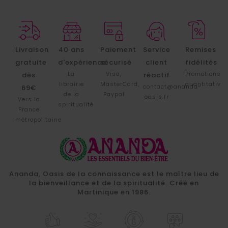
Livraison
40 ans
Paiement
Service
Remises
gratuite
d'expérience
sécurisé
client
fidélités
La
Visa,
Promotions
dès
réactif
librairie
MasterCard,
quantitative
contact@ananda-
69€
de la
Paypal
oasis.fr
Vers la
spiritualité
France
métropolitaine
Ananda, Oasis de la connaissance est le maître lieu de
la bienveillance et de la spiritualité. Créé en
Martinique en 1986.