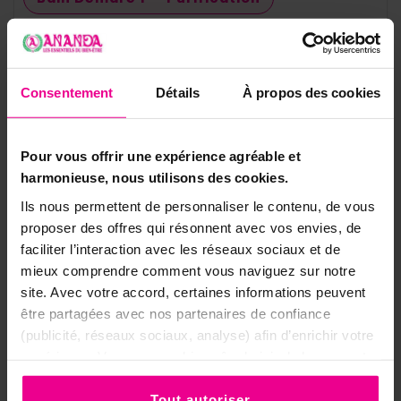
Bain Démaré 1 et 2
Coffret Désenvoûtement
Consentement
Détails
À propos des cookies
✦ ✦ ✦
Pour vous offrir une expérience agréable et
⚠️ Précautions et bon usage
harmonieuse, nous utilisons des cookies.
Ils nous permettent de personnaliser le contenu, de vous
•
Brûlez la résine dans un encensoir ou
proposer des offres qui résonnent avec vos envies, de
une coupelle réfractaire, sur une
faciliter l’interaction avec les réseaux sociaux et de
surface stable et non inflammable.
mieux comprendre comment vous naviguez sur notre
site. Avec votre accord, certaines informations peuvent
•
Ne laissez jamais le charbon
être partagées avec nos partenaires de confiance
incandescent sans surveillance et
(publicité, réseaux sociaux, analyse) afin d’enrichir votre
gardez-le hors de portée des enfants
expérience. Vous pouvez bien sûr choisir de les accepter
et des animaux.
ou de les refuser.
•
Manipulez le charbon avec une pince,
Tout autoriser