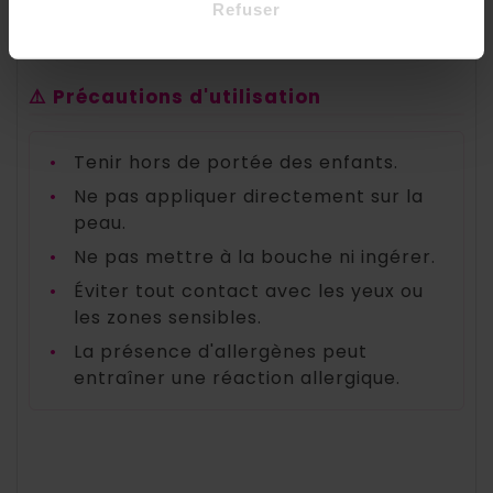
Refuser
❀ ❀ ❀
⚠️ Précautions d'utilisation
•
Tenir hors de portée des enfants.
•
Ne pas appliquer directement sur la
peau.
•
Ne pas mettre à la bouche ni ingérer.
•
Éviter tout contact avec les yeux ou
les zones sensibles.
•
La présence d'allergènes peut
entraîner une réaction allergique.