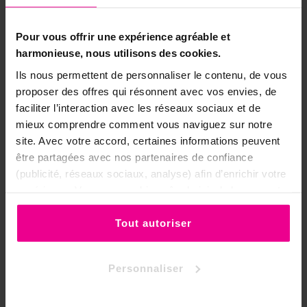
Fleur de Lotus
Rose
Jasmin
Pour vous offrir une expérience agréable et
harmonieuse, nous utilisons des cookies.
Toute la gamme →
Ils nous permettent de personnaliser le contenu, de vous
proposer des offres qui résonnent avec vos envies, de
🎁 Nos coffrets de parfums rituels
faciliter l’interaction avec les réseaux sociaux et de
mieux comprendre comment vous naviguez sur notre
Chez Ananda,
forts de notre expérience
site. Avec votre accord, certaines informations peuvent
dans l'utilisation des parfums en
être partagées avec nos partenaires de confiance
ésotérisme
, nous composons des
(publicité, réseaux sociaux, analyse) afin d’enrichir votre
coffrets pour répondre à un besoin
expérience. Vous pouvez bien sûr choisir de les accepter
précis du quotidien : à chaque intention,
ou de les refuser.
son coffret. Grâce à ses propriétés de
Tout autoriser
plénitude, de compassion et de bien-
être
, l'Orchidée entre dans la
composition de :
Personnaliser
Coffret Chance →