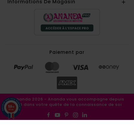
Informations De Magasin

Paiement par
©Ananda 2026 - Ananda vous accompagne depuis
1986 dans votre quête de la connaissance de soi
9.8
/10
857 avis