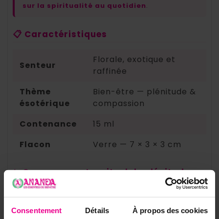
sur la spiritualité au quotidien
.
📋 Caractéristiques
Florale, exotique et
Senteur
raffinée
Thème
Bien-être — plénitude &
ésotérique
compassion
Contenance
15 ml
Flacon
Verre — 7 × 3 × 3 cm
✨ Composez votre rituel de plénitude
Pour entourer votre quotidien de douceur et
de compassion, associez l'Orchidée à
Consentement
Détails
À propos des cookies
d'autres parfums du cœur :