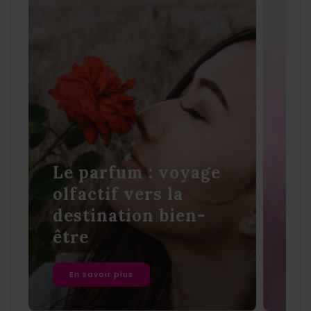
Le parfum : voyage
olfactif vers la
destination bien-
La
être
de
En savoir plus
E