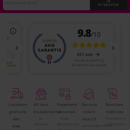
Je
m'abonne
Livraison
40 ans
Paiement
Service
Remises
gratuite
d'expérience
sécurisé
client
fidélités
La
Visa,
Promotions
dès
réactif
librairie
MasterCard,
quantitative
contact@ananda-
69€