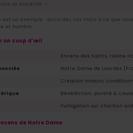
dans la sincérité. »
 est un exemple : accordez vos mots à ce que vous
re et humble.
en un coup d'œil
Encens des Saints, résine na
ssociée
Notre Dame de Lourdes (Fr
Création maison, condition
érique
Bénédiction, pureté & cause
Fumigation sur charbon ar
 encens de Notre Dame