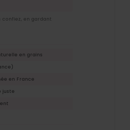
 confiez, en gardant
turelle en grains
ance)
née en France
 juste
dent