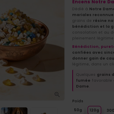
Encens Notre Da
Dédié à
Notre Dame
mariales reconnues
grains de
résine na
bénédiction et la 
consolation et au 
pleinement légitime
Bénédiction, puret
confiées avec sinc
donner gain de ca
légitime, dans un c
Quelques
grains 
fumée
favorable 
Dame
.

Poids
50g
120g
30