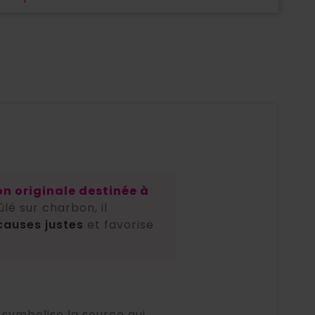
e
n originale destinée à
rûlé sur charbon, il
causes justes
et favorise
symbolise la source qui