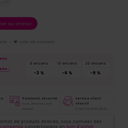
ter au chariot
arer
Liste de souhaits
cens
5 encens
10 encens
20 encens
ens :
-3 %
-6 %
-9 %
te
Paiement sécurisé
Service client
réactif
Visa, MasterCard,
Paypal
(+33) 07.66.82.99.51
'achat de produits Ananda, vous cumulez des
récompense
convertissable en
bon d'achat.