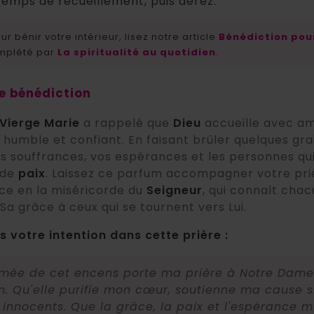
temps de recueillement, puis aérez.
r bénir votre intérieur, lisez notre article
Bénédiction pour
omplété par
La spiritualité au quotidien
.
de bénédiction
Vierge Marie
a rappelé que
Dieu
accueille avec am
humble et confiant. En faisant brûler quelques gra
os souffrances, vos espérances et les personnes qu
 de
paix
. Laissez ce parfum accompagner votre pr
ce en la miséricorde du
Seigneur
, qui connaît cha
 Sa grâce à ceux qui se tournent vers Lui.
 votre intention dans cette prière :
umée de cet encens porte ma prière à Notre Dame 
. Qu'elle purifie mon cœur, soutienne ma cause si 
x innocents. Que la grâce, la paix et l'espérance 