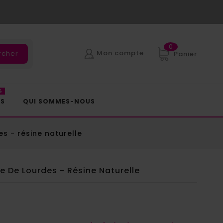
0
Mon compte
rcher
Panier
%
ES
QUI SOMMES-NOUS
s - résine naturelle
 De Lourdes - Résine Naturelle