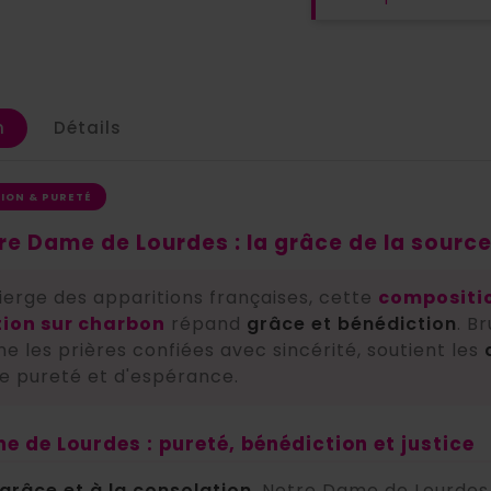
n
Détails
TION & PURETÉ
e Dame de Lourdes : la grâce de la sourc
ierge des apparitions françaises, cette
compositio
tion sur charbon
répand
grâce et bénédiction
. B
 les prières confiées avec sincérité, soutient les
de pureté et d'espérance.
e de Lourdes : pureté, bénédiction et justice
grâce et à la consolation
, Notre Dame de Lourdes 