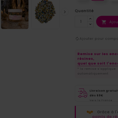
Quantité

Ajou

Ajouter pour comp
Remise sur les en
résines,
quel que soit l'enc
* la remise s'applique
automatiquement
Livraison gratui
dès 69€
Vers la France
métropolitaine
Grâce à l
points de 