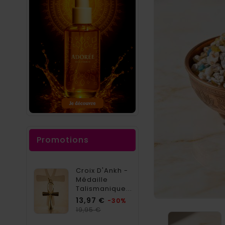
Promotions
Croix D'Ankh -
Médaille
Talismanique...
Prix
13,97 €
-30%
Prix
19,95 €
habituel