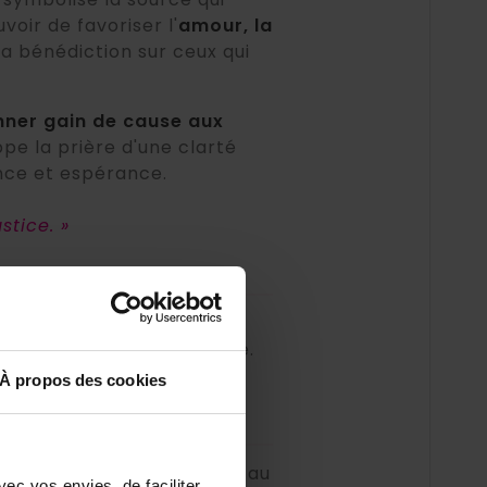
uvoir de favoriser l'
amour, la
a bénédiction sur ceux qui
ner gain de cause aux
pe la prière d'une clarté
ance et espérance.
stice. »
pour confier une prière
dans une situation légitime.
ce.
À propos des cookies
e méthode perfectionnée au
ec vos envies, de faciliter