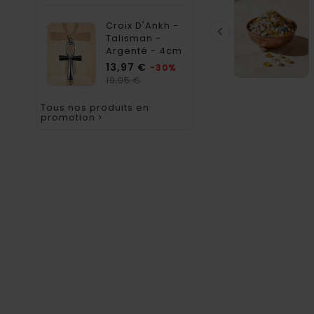
Croix D'Ankh -

Talisman -
Argenté - 4cm
Prix
13,97 €
-30%
Prix
19,95 €
habituel
Tous nos produits en
promotion
