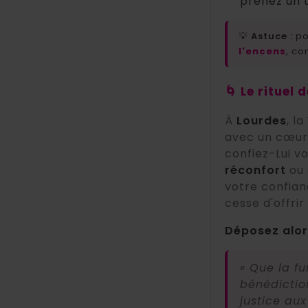
prenez un 
💡
Astuce :
pou
l'encens
, c
🌀 Le rituel 
À
Lourdes
, la
avec un cœur 
confiez-Lui v
réconfort
ou
votre confian
cesse d'offrir
Déposez alors
« Que la f
bénédiction
justice au