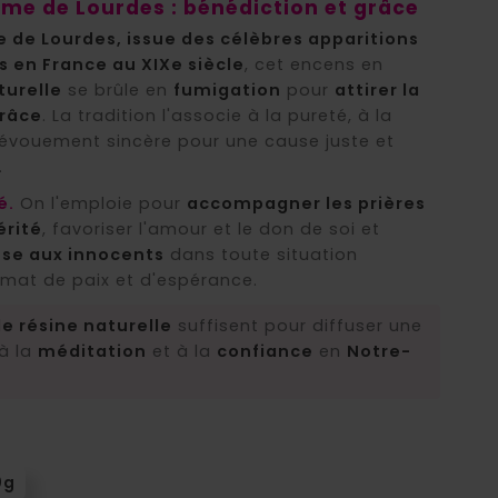
me de Lourdes : bénédiction et grâce
 de Lourdes, issue des célèbres apparitions
 en France au XIXe siècle
, cet encens en
turelle
se brûle en
fumigation
pour
attirer la
grâce
. La tradition l'associe à la pureté, à la
dévouement sincère pour une cause juste et
.
é.
On l'emploie pour
accompagner les prières
érité
, favoriser l'amour et le don de soi et
use aux innocents
dans toute situation
limat de paix et d'espérance.
de résine naturelle
suffisent pour diffuser une
à la
méditation
et à la
confiance
en
Notre-
0g