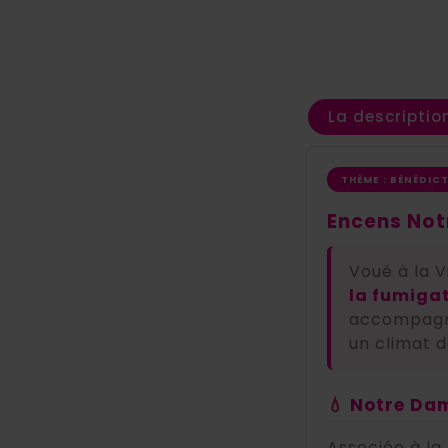
La descriptio
THÈME : BÉNÉDIC
Encens Notr
Voué à la V
la fumiga
accompagne
un climat 
💧 Notre Dam
Associée à la